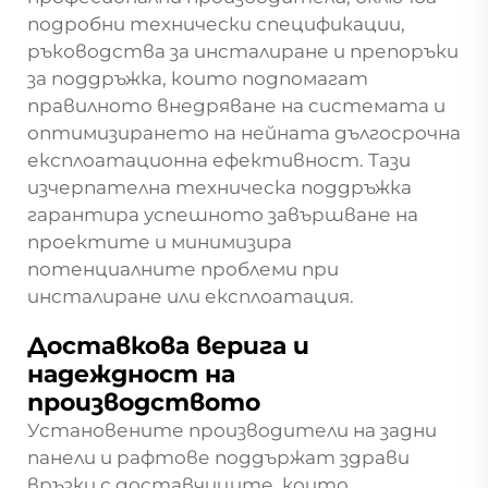
подробни технически спецификации,
ръководства за инсталиране и препоръки
за поддръжка, които подпомагат
правилното внедряване на системата и
оптимизирането на нейната дългосрочна
експлоатационна ефективност. Тази
изчерпателна техническа поддръжка
гарантира успешното завършване на
проектите и минимизира
потенциалните проблеми при
инсталиране или експлоатация.
Доставкова верига и
надеждност на
производството
Установените производители на задни
панели и рафтове поддържат здрави
връзки с доставчиците, които