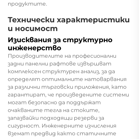
продуктите.
Технически характеристики
и носимост
Изисквания за структурно
инженерство
Производителите на професионални
задни панелни рафтове извършват
комплексен структурен анализ, за да
определят оптималните натоварвания
за различни търговски приложения, като
гарантират, че произведените системи
могат безопасно да поддържат
очакваните тегла на стоките,
запазвайки подходящи резерви за
сигурност. Инженерните изчисления
вземат предвид както статичните