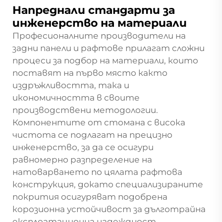
Напреднали стандарти за
инженерство на материали
Професионалните производители на
задни панели и рафтове прилагат сложни
процеси за подбор на материали, които
поставят на първо място както
издръжливостта, така и
икономичността в своите
производствени методологии.
Компонентите от стомана с висока
чистота се подлагат на прецизно
инженерство, за да се осигури
равномерно разпределение на
натоварването по цялата рафтова
конструкция, докато специализираните
покрития осигуряват подобрена
корозионна устойчивост за дълготрайна
експлоатационна надеждност.