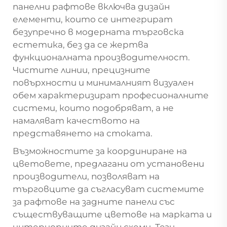
панелни рафтове включва дизайн
елементи, които се интегрират
безупречно в модерната търговска
естетика, без да се жертва
функционалната производителност.
Чистите линии, прецизните
повърхности и минималният визуален
обем характеризират професионалните
системи, които подобряват, а не
намаляват качеството на
представянето на стоката.
Възможностите за координиране на
цветовете, предлагани от установени
производители, позволяват на
търговците да съгласуват системите
за рафтове на задните панели със
съществуващите цветове на марката и