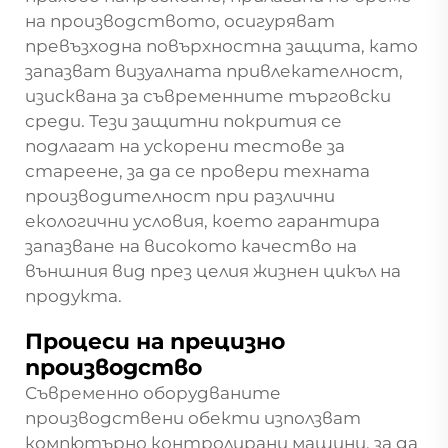
на производството, осигуряват
превъзходна повърхностна защита, като
запазват визуалната привлекателност,
изисквана за съвременните търговски
среди. Тези защитни покрития се
подлагат на ускорени тестове за
стареене, за да се провери техната
производителност при различни
екологични условия, което гарантира
запазване на високото качество на
външния вид през целия жизнен цикъл на
продукта.
Процеси на прецизно
производство
Съвременно оборудваните
производствени обекти използват
компютърно контролирани машини, за да