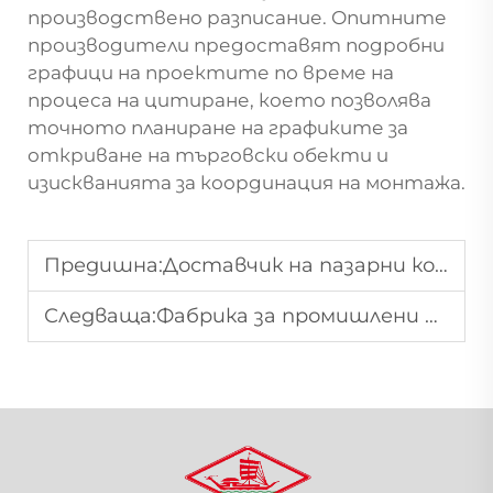
производствено разписание. Опитните
производители предоставят подробни
графици на проектите по време на
процеса на цитиране, което позволява
точното планиране на графиките за
откриване на търговски обекти и
изискванията за координация на монтажа.
Предишна:
Доставчик на пазарни колички за големи вериги от хипермаркети
Следваща:
Фабрика за промишлени перфорирани задни панелни рафтове за търговска универсалност