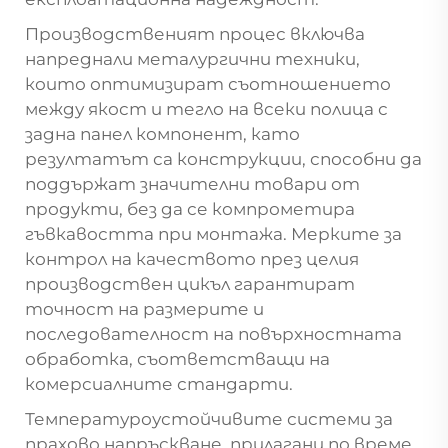
Производственият процес включва
напреднали металургични техники,
които оптимизират съотношението
между якост и тегло на всеки
полица с
задна панел
компонент, като
резултатът са конструкции, способни да
поддържат значителни товари от
продукти, без да се компрометира
гъвкавостта при монтажа. Мерките за
контрол на качеството през целия
производствен цикъл гарантират
точност на размерите и
последователност на повърхностната
обработка, съответстващи на
комерсиалните стандарти.
Температуроустойчивите системи за
прахово напръскване, прилагани по време