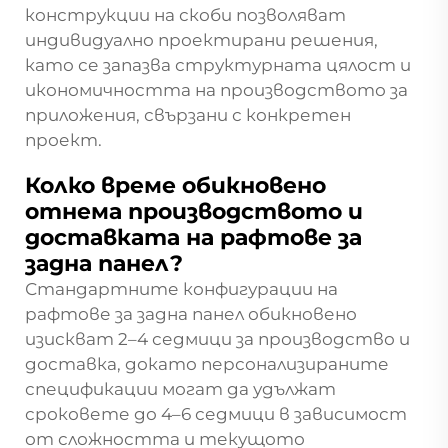
конструкции на скоби позволяват
индивидуално проектирани решения,
като се запазва структурната цялост и
икономичността на производството за
приложения, свързани с конкретен
проект.
Колко време обикновено
отнема производството и
доставката на рафтове за
задна панел?
Стандартните конфигурации на
рафтове за задна панел обикновено
изискват 2–4 седмици за производство и
доставка, докато персонализираните
спецификации могат да удължат
сроковете до 4–6 седмици в зависимост
от сложността и текущото