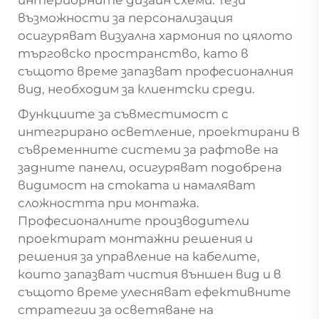
интериорните дизайн схеми. Тези
възможности за персонализация
осигуряват визуална хармония по цялото
търговско пространство, като в
същото време запазват професионалния
вид, необходим за клиентски среди.
Функциите за съвместимост с
интегрирано осветление, проектирани в
съвременните системи за рафтове на
задните панели, осигуряват подобрена
видимост на стоката и намаляват
сложността при монтажа.
Професионалните производители
проектират монтажни решения и
решения за управление на кабелите,
които запазват чистия външен вид и в
същото време улесняват ефективните
стратегии за осветяване на