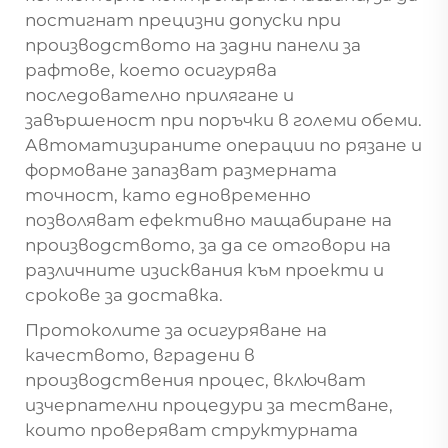
постигнат прецизни допуски при
производството на задни панели за
рафтове, което осигурява
последователно прилягане и
завършеност при поръчки в големи обеми.
Автоматизираните операции по рязане и
формоване запазват размерната
точност, като едновременно
позволяват ефективно мащабиране на
производството, за да се отговори на
различните изисквания към проекти и
срокове за доставка.
Протоколите за осигуряване на
качеството, вградени в
производствения процес, включват
изчерпателни процедури за тестване,
които проверяват структурната