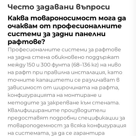
Често задавани въпроси
Каква товароносимост мога да
очаквам от професионалните
системи за задни панелни
рафтове?
Професионалните системи за рафтове
на задна стена обикновено поддържат
между 150 и 300 фунта (68–136 кг) на ниво
на рафт при правилна инсталация, като
точните капацитети се различават в
зависимост от широчината на рафта,
конфигурацията на монтиране и
методите за закрепване към стената.
Квалифицираните производители
предоставят подробни спецификации за
товароподемност за всяка конфигурация
на системата, за да се гарантира