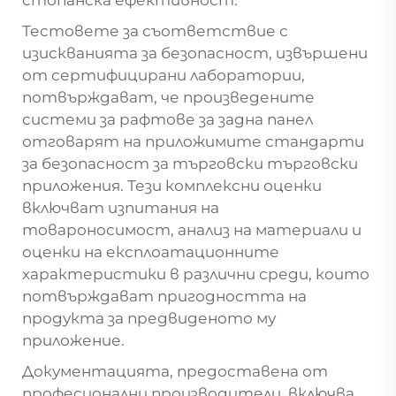
стопанска ефективност.
Тестовете за съответствие с
изискванията за безопасност, извършени
от сертифицирани лаборатории,
потвърждават, че произведените
системи за рафтове за задна панел
отговарят на приложимите стандарти
за безопасност за търговски търговски
приложения. Тези комплексни оценки
включват изпитания на
товароносимост, анализ на материали и
оценки на експлоатационните
характеристики в различни среди, които
потвърждават пригодността на
продукта за предвиденото му
приложение.
Документацията, предоставена от
професионални производители, включва