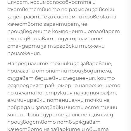
цялост, носимоспособността и
съответствието по размери за всеки
заден рафт. Тези системни проверки на
качеството гарантират, че
произведените компоненти отговарят
или надвишават индустриалните
стандарти за търговски тържени
приложения.
Напредналите техники за заваряване,
прилагани от опитни производители,
създават безшевни съединения, които
разпределят равномерно напрежението
по цялата конструкция на задния рафт,
елиминирайки потенциални точки на
повреда и запазвайки чисти естетични
линии. Процедурите за инспекция след
производството потвърждават
качеството на заварките и общата