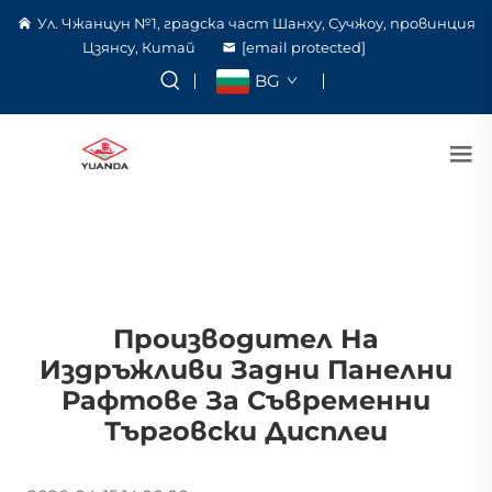
Ул. Чжанцун №1, градска част Шанху, Сучжоу, провинция
Цзянсу, Китай
[email protected]
BG
Производител На
Издръжливи Задни Панелни
Рафтове За Съвременни
Търговски Дисплеи