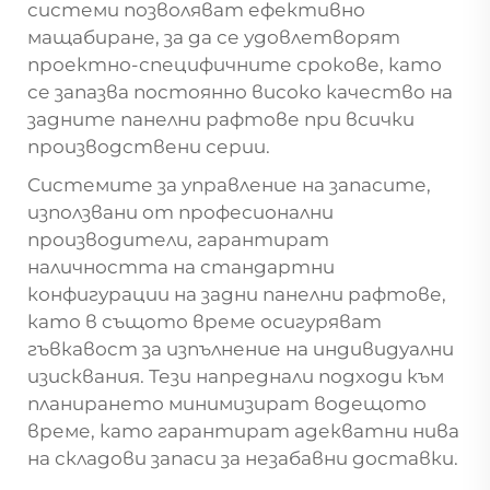
системи позволяват ефективно
мащабиране, за да се удовлетворят
проектно-специфичните срокове, като
се запазва постоянно високо качество на
задните панелни рафтове при всички
производствени серии.
Системите за управление на запасите,
използвани от професионални
производители, гарантират
наличността на стандартни
конфигурации на задни панелни рафтове,
като в същото време осигуряват
гъвкавост за изпълнение на индивидуални
изисквания. Тези напреднали подходи към
планирането минимизират водещото
време, като гарантират адекватни нива
на складови запаси за незабавни доставки.