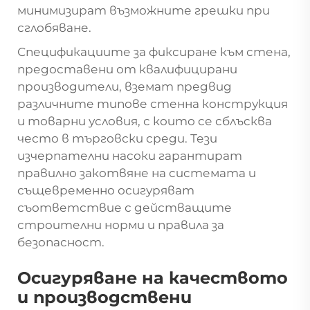
минимизират възможните грешки при
сглобяване.
Спецификациите за фиксиране към стена,
предоставени от квалифицирани
производители, вземат предвид
различните типове стенна конструкция
и товарни условия, с които се сблъсква
често в търговски среди. Тези
изчерпателни насоки гарантират
правилно закотвяне на системата и
същевременно осигуряват
съответствие с действащите
строителни норми и правила за
безопасност.
Осигуряване на качеството
и производствени