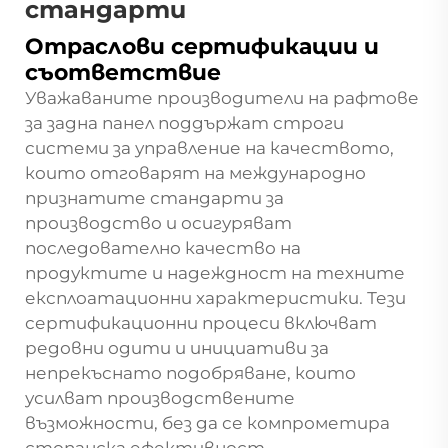
стандарти
Отраслови сертификации и
съответствие
Уважаваните производители на рафтове
за задна панел поддържат строги
системи за управление на качеството,
които отговарят на международно
признатите стандарти за
производство и осигуряват
последователно качество на
продуктите и надеждност на техните
експлоатационни характеристики. Тези
сертификационни процеси включват
редовни одити и инициативи за
непрекъснато подобряване, които
усилват производствените
възможности, без да се компрометира