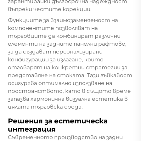
гарантирайки дългосрочна надеждност
въпреки честите корекции.
Функциите за взаимозаменяемост на
компонентите позволяват на
търговците да комбинират различни
елементи на задните панелни рафтове,
за да създават персонализирани
конфигурации за излагане, които
отговарят на конкретни стратегии за
представяне на стоката. Тази гъвкавост
осигурява оптимално използване на
пространството, като в същото време
запазва хармонична визуална естетика в
цялата търговска среда.
Решения за естетическа
интеграция
Съвременното производство на задни