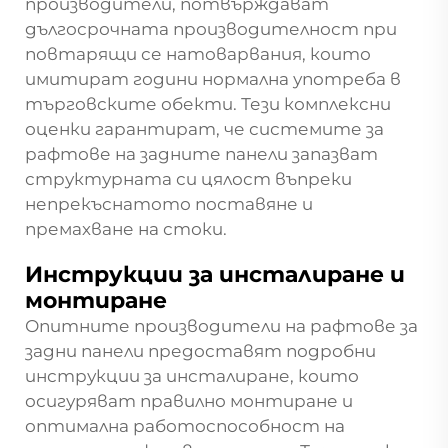
производители, потвърждават
дългосрочната производителност при
повтарящи се натоварвания, които
имитират години нормална употреба в
търговските обекти. Тези комплексни
оценки гарантират, че системите за
рафтове на задните панели запазват
структурната си цялост въпреки
непрекъснатото поставяне и
премахване на стоки.
Инструкции за инсталиране и
монтиране
Опитните производители на рафтове за
задни панели предоставят подробни
инструкции за инсталиране, които
осигуряват правилно монтиране и
оптимална работоспособност на