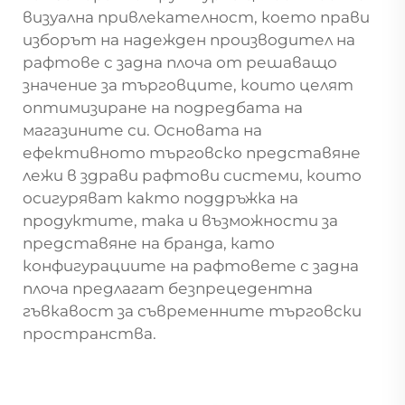
визуална привлекателност, което прави
изборът на надежден производител на
рафтове с задна плоча от решаващо
значение за търговците, които целят
оптимизиране на подредбата на
магазините си. Основата на
ефективното търговско представяне
лежи в здрави рафтови системи, които
осигуряват както поддръжка на
продуктите, така и възможности за
представяне на бранда, като
конфигурациите на рафтовете с задна
плоча предлагат безпрецедентна
гъвкавост за съвременните търговски
пространства.