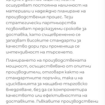
осигуряват постоянна наличност на
материали и надеждно планиране на
производствения процес. Тези
стратегически партньорства
позволяват предсказуеми срокове за
доставка, като същевременно се
запазват високите стандарти за
качество дори при променяща се
интензивност на търсенето.
Планирането на производствената
мощност, осъществявано от опитни
производители, отговаря както на
стандартните поръчки, така и на
изискванията за мащабно търговско
внедряване, без да се компрометира
качеството или ефективността на
доставките. Гъвкавите производствени