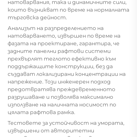
натоварвания, така и динамичните сили,
които възникват по време на нормалната
търговска дейност.
Анализът на разпределението на
натоварването, извършен по време на
фазата на проектиране, гарантира, че
задните панелни рафтови системи
прехвърлят теглото ефективно към
поддържащите конструкции, без да
създават локализирани концентрации на
напрежение. Този инженерен подход
предотвратява преждевременното
разрушаване и позволява максимално
използване на наличната носимост по
цялата рафтова рамка.
Тестовете за устойчивост на умората,
извършени от авторитетни