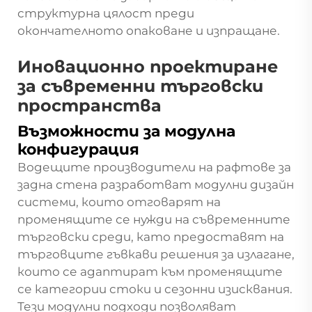
структурна цялост преди
окончателното опаковане и изпращане.
Иновационно проектиране
за съвременни търговски
пространства
Възможности за модулна
конфигурация
Водещите производители на рафтове за
задна стена разработват модулни дизайн
системи, които отговарят на
променящите се нужди на съвременните
търговски среди, като предоставят на
търговците гъвкави решения за излагане,
които се адаптират към променящите
се категории стоки и сезонни изисквания.
Тези модулни подходи позволяват