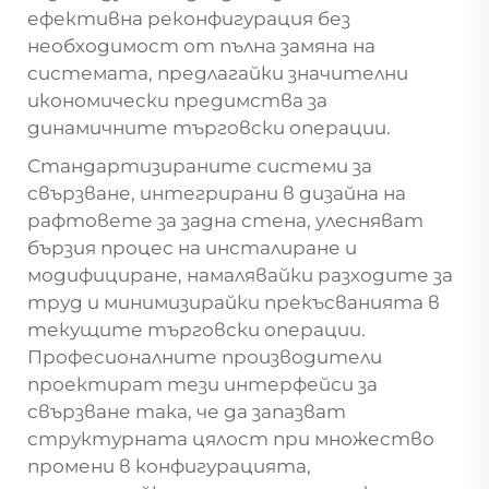
ефективна реконфигурация без
необходимост от пълна замяна на
системата, предлагайки значителни
икономически предимства за
динамичните търговски операции.
Стандартизираните системи за
свързване, интегрирани в дизайна на
рафтовете за задна стена, улесняват
бързия процес на инсталиране и
модифициране, намалявайки разходите за
труд и минимизирайки прекъсванията в
текущите търговски операции.
Професионалните производители
проектират тези интерфейси за
свързване така, че да запазват
структурната цялост при множество
промени в конфигурацията,