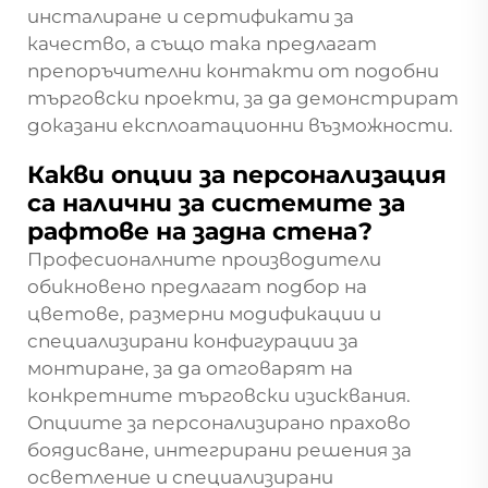
инсталиране и сертификати за
качество, а също така предлагат
препоръчителни контакти от подобни
търговски проекти, за да демонстрират
доказани експлоатационни възможности.
Какви опции за персонализация
са налични за системите за
рафтове на задна стена?
Професионалните производители
обикновено предлагат подбор на
цветове, размерни модификации и
специализирани конфигурации за
монтиране, за да отговарят на
конкретните търговски изисквания.
Опциите за персонализирано прахово
боядисване, интегрирани решения за
осветление и специализирани