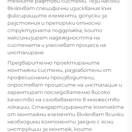
техните рафтови системи. Тези насоки
включват специфични изисквания към
фиксиращите елементи, допуски за
разстояния и препоръки относно
структурната поддръжка, които
максимизират надеждността на
системата и улесняват процеса на
инсталиране.
Предварително проектираните
монтажни системи, разработени от
професионални производители,
опростяват процесите на инсталация и
гарантират последователно високо
качество на сглобяването в множество
локации. Стандартизираните комплекта
от монтажни елементи включват всички
необходими компоненти заедно с ясни
инструкции за монтаж, които