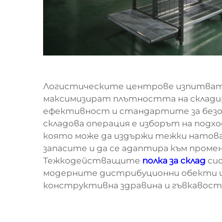
Логистическите центрове изпитват
максимизират плътността на склади
ефективност и стандартите за безоп
складова операция е изборът на подх
която може да издържи тежки натовар
запасите и да се адаптира към проме
Тежкодействащите
полка за склад
си
модерните дистрибуционни обекти 
конструктивна здравина и гъвкавост 