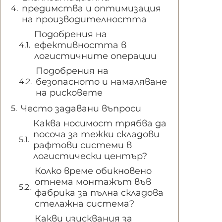
предимства и оптимизация
на производителността
Подобрения на
ефективността в
логистичните операции
Подобрения на
безопасното и намаляване
на рисковете
Често задавани въпроси
Каква носимост трябва да
посоча за тежки складови
рафтови системи в
логистически център?
Колко време обикновено
отнема монтажът във
фабрика за пълна складова
стелажна система?
Какви изисквания за