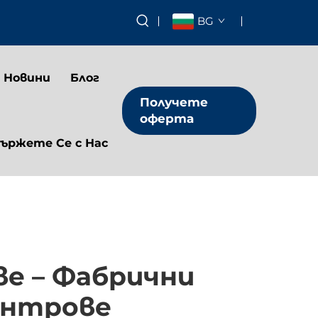
BG
Новини
Блог
Получете
оферта
ържете Се с Нас
е – Фабрични
ентрове