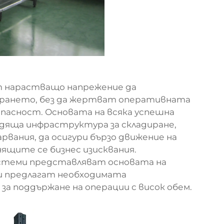
 нарастващо напрежение да
рането, без да жертват оперативната
асност. Основата на всяка успешна
одяща инфраструктура за складиране,
вания, да осигури бързо движение на
нящите се бизнес изисквания.
стеми представляват основата на
и предлагат необходимата
за поддържане на операции с висок обем.