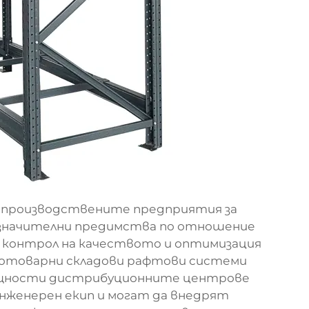
 производствените предприятия за
 значителни предимства по отношение
, контрол на качеството и оптимизация
жкотоварни складови рафтови системи
щности дистрибуционните центрове
инженерен екип и могат да внедрят