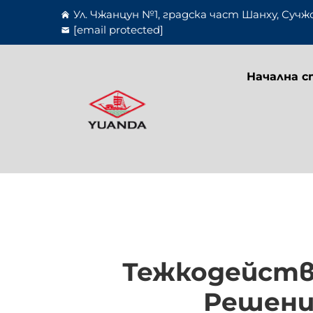
Ул. Чжанцун №1, градска част Шанху, Сучж
[email protected]
Начална с
Тежкодейств
Решени