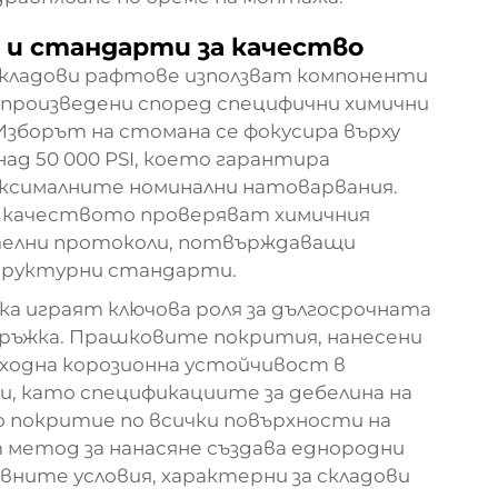
 и стандарти за качество
кладови рафтове използват компоненти
 произведени според специфични химични
Изборът на стомана се фокусира върху
ад 50 000 PSI, което гарантира
ксималните номинални натоварвания.
а качеството проверяват химичния
телни протоколи, потвърждаващи
руктурни стандарти.
а играят ключова роля за дългосрочната
дръжка. Прашковите покрития, нанесени
ъзходна корозионна устойчивост в
, като спецификациите за дебелина на
покритие по всички повърхности на
етод за нанасяне създава еднородни
ните условия, характерни за складови