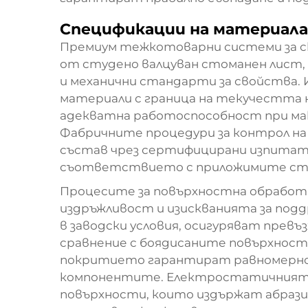
Спецификации на материала
Премиум тежкотоварни системи за с
от студено валцуван стоманен лист,
и механични стандарти за свойства. 
материали с граница на текучестта н
адекватна работоспособност при ма
Фабричните процедури за контрол н
състав чрез сертифицирани изпита
съответствието с приложимите ст
Процесите за повърхностна обработк
издръжливост и изискванията за под
в заводски условия, осигуряват прев
сравнение с боядисаните повърхности
покритието гарантират равномерно 
компонентите. Електростатичният м
повърхности, които издържат абразив