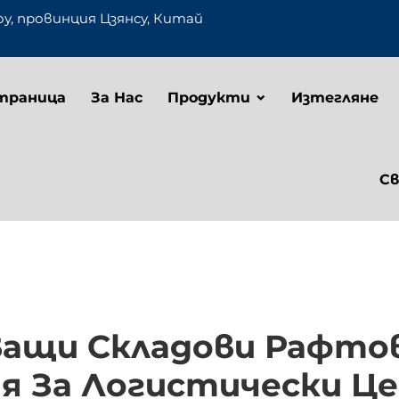
оу, провинция Цзянсу, Китай
траница
За Нас
Продукти
Изтегляне
Св
ащи Складови Рафтов
я За Логистически Ц