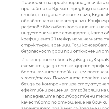
Процесът на проектиране започва с 
при който се вземат предвид не сам
стоки, но и динамичните сили, възни
обработката на материали. Конфигу
рафтове включват коефициенти на с
индустриалните стандарти, като об
коефициент 2:1 между номиналната
структурни граници. Този консерват
безопасност дори при отклонения от
Инженерните екипи в завода извършв
елементи, за да оптимизират профил
вертикалните стойки с цел постиган
якост/тегло. Получените проекти м
без да се компрометира структурнат
ефективни решения, отговарящи на и
Напредналите производствени техно
качеството по отношение на всички 
гарантират правилно съвпадане и под