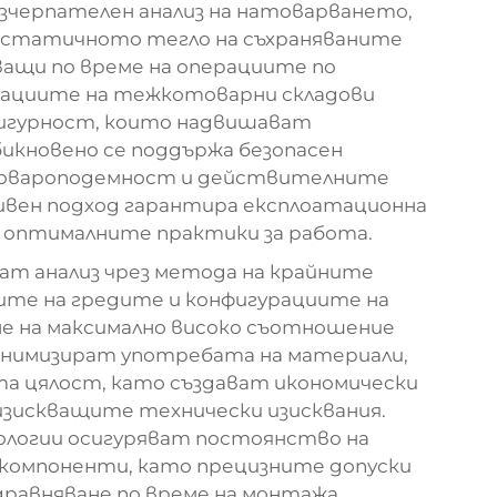
изчерпателен анализ на натоварването,
о статичното тегло на съхраняваните
кващи по време на операциите по
рациите на тежкотоварни складови
игурност, които надвишават
икновено се поддържа безопасен
 товароподемност и действителните
ивен подход гарантира експлоатационна
 оптималните практики за работа.
ат анализ чрез метода на крайните
ите на гредите и конфигурациите на
е на максимално високо съотношение
инимизират употребата на материали,
а цялост, като създават икономически
зискващите технически изисквания.
логии осигуряват постоянство на
компоненти, като прецизните допуски
равняване по време на монтажа.