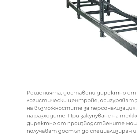
Решенията, доставени директно от
логистически центрове, осигуряват
на възможностите за персонализация
на разходите. При закупуване на те
директно от производствените мо
получават достъп до специализиран 