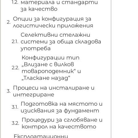
материала и стандарти
за качество
Опции за конфигурация за
логистически приложения
Селективни стелажни
системи за обща складова
употреба
Конфигурации тип
„Влизане с вилков
товароподемник“ и
„Тласкане назад“
Процеси на инсталиране и
интегриране
Подготовка на мястото и
изисквания за фундамент
Процедури за сглобяване и
контрол на качеството
Експлоатационни