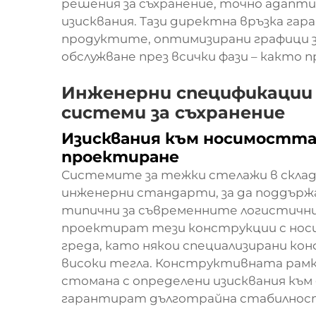
решения за съхранение, точно адапт
изисквания. Тази директна връзка га
продуктите, оптимизирани графици з
обслужване през всички фази – както 
Инженерни спецификации 
системи за съхранение
Изисквания към носимостта
проектиране
Системите за тежки стелажи в скла
инженерни стандарти, за да поддър
типични за съвременните логистични
проектират тези конструкции с носим
греда, като някои специализирани ко
високи тегла. Конструктивната рамк
стомана с определени изисквания към
гарантират дълготрайна стабилност