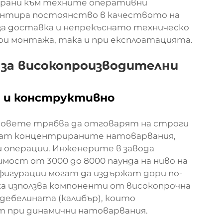
ирани към техните оперативни
рантира постоянство в качеството на
а доставка и непрекъснато техническо
при монтажа, така и при експлоатацията.
за високопроизводителни
 и конструктивно
довете трябва да отговарят на строги
жат концентрираните натоварвания,
 операции. Инженерите в завода
ост от 3000 до 8000 паунда на ниво на
нфигурации могат да издържат дори по-
а използва компоненти от високопрочна
 дебелината (калибър), които
 при динамични натоварвания.