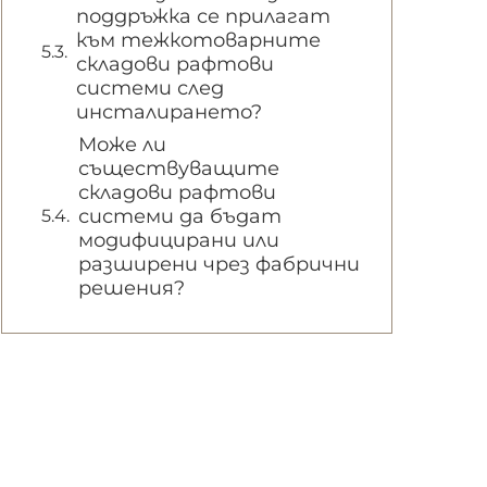
поддръжка се прилагат
към тежкотоварните
складови рафтови
системи след
инсталирането?
Може ли
съществуващите
складови рафтови
системи да бъдат
модифицирани или
разширени чрез фабрични
решения?