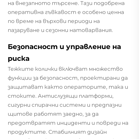
на внезапното търсене. Тази подобрена
оперативна гъвкавост е особено ценна
по време на върхови периоди на
пазаруване и сезонни натоварвания.
Безопасност и управление на
риска
Тежките колички включват множество
функции за безопасност, проектирани да
защитават както операторите, така и
стоките. Антислузящи платформи,
сигурни спирачни системи и предпазни
щитове работят заедно, за да
предотвратят инциденти и повреди на
продуктите. Стабилният дизайн