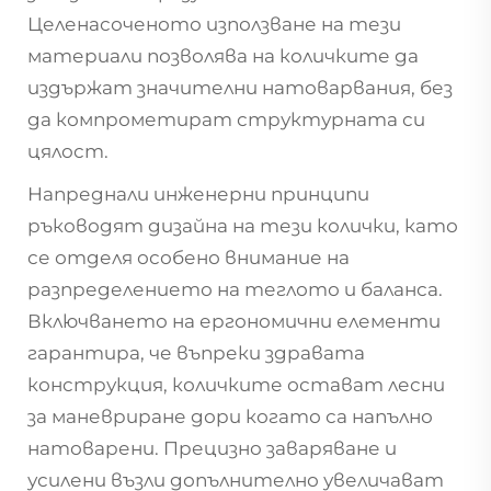
Целенасоченото използване на тези
материали позволява на количките да
издържат значителни натоварвания, без
да компрометират структурната си
цялост.
Напреднали инженерни принципи
ръководят дизайна на тези колички, като
се отделя особено внимание на
разпределението на теглото и баланса.
Включването на ергономични елементи
гарантира, че въпреки здравата
конструкция, количките остават лесни
за маневриране дори когато са напълно
натоварени. Прецизно заваряване и
усилени възли допълнително увеличават