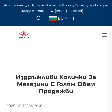
Ул. Чжанцун №1, градска част Шанху, Сучжоу, провинция
Цзянсу, Китай
[email protected]
BG
Издръжливи Колички За
Магазини С Голям Обем
Продажби
2025-09-12 10:00:00