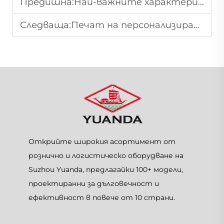
Предишна:
Най-важните характеристики на съвременните колички за пазаруване
Следваща:
Печат на персонализиран лого върху пазарски кошници
Открийте широкия асортимент от
рознично и логистическо оборудване на
Suzhou Yuanda, предлагайки 100+ модели,
проектиранни за дълговечност и
ефективност в повече от 10 страни.