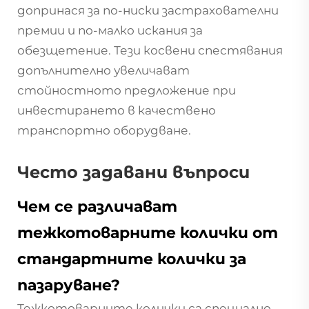
допринася за по-ниски застрахователни
премии и по-малко искания за
обезщетение. Тези косвени спестявания
допълнително увеличават
стойностното предложение при
инвестирането в качествено
транспортно оборудване.
Често задавани въпроси
Чем се различават
тежкотоварните колички от
стандартните колички за
пазаруване?
Тежкотоварните колички са специално