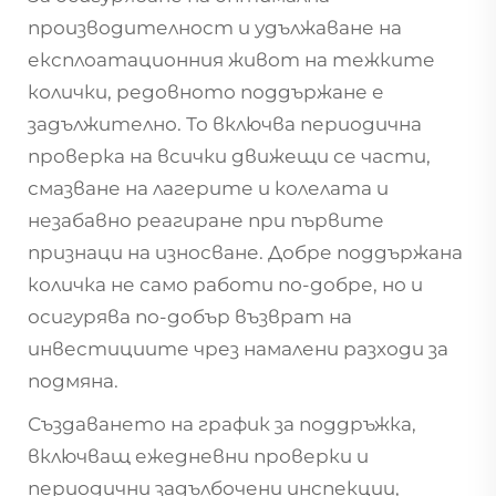
производителност и удължаване на
експлоатационния живот на тежките
колички, редовното поддържане е
задължително. То включва периодична
проверка на всички движещи се части,
смазване на лагерите и колелата и
незабавно реагиране при първите
признаци на износване. Добре поддържана
количка не само работи по-добре, но и
осигурява по-добър възврат на
инвестициите чрез намалени разходи за
подмяна.
Създаването на график за поддръжка,
включващ ежедневни проверки и
периодични задълбочени инспекции,