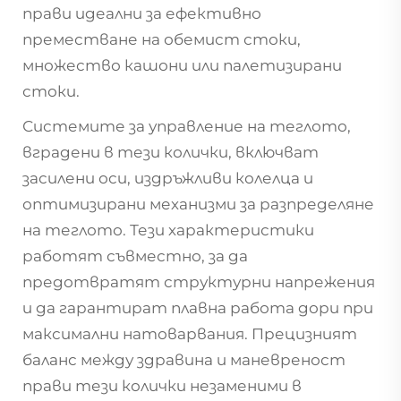
прави идеални за ефективно
преместване на обемист стоки,
множество кашони или палетизирани
стоки.
Системите за управление на теглото,
вградени в тези колички, включват
засилени оси, издръжливи колелца и
оптимизирани механизми за разпределяне
на теглото. Тези характеристики
работят съвместно, за да
предотвратят структурни напрежения
и да гарантират плавна работа дори при
максимални натоварвания. Прецизният
баланс между здравина и маневреност
прави тези колички незаменими в