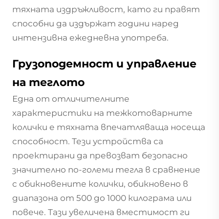
тяхната издръжливост, като ги правят
способни да издържат години наред
интензивна ежедневна употреба.
Грузоподемност и управление
на теглото
Една от отличителните
характеристики на тежкотоварните
колички е тяхната впечатляваща носеща
способност. Тези устройства са
проектирани да превозват безопасно
значително по-големи тегла в сравнение
с обикновените колички, обикновено в
диапазона от 500 до 1000 килограма или
повече. Тази увеличена вместимост ги