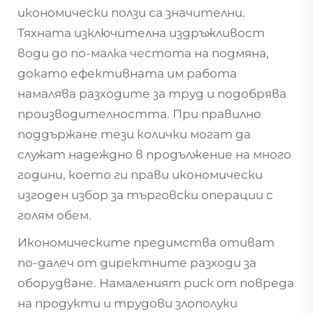
икономически ползи са значителни.
Тяхната изключителна издръжливост
води до по-малка честота на подмяна,
докато ефективната им работа
намалява разходите за труд и подобрява
производителността. При правилно
поддържане тези колички могат да
служат надеждно в продължение на много
години, което ги прави икономически
изгоден избор за търговски операции с
голям обем.
Икономическите предимства отиват
по-далеч от директните разходи за
оборудване. Намаленият риск от повреда
на продукти и трудови злополуки