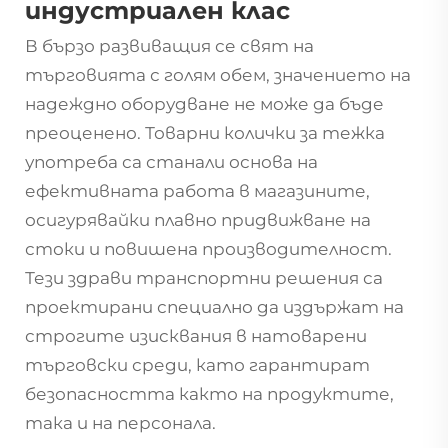
индустриален клас
В бързо развиващия се свят на
търговията с голям обем, значението на
надеждно оборудване не може да бъде
преоценено.
Товарни колички за тежка
употреба
са станали основа на
ефективната работа в магазините,
осигурявайки плавно придвижване на
стоки и повишена производителност.
Тези здрави транспортни решения са
проектирани специално да издържат на
строгите изисквания в натоварени
търговски среди, като гарантират
безопасността както на продуктите,
така и на персонала.