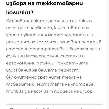
избора на тежкотоварни
колички?
Ключови характеристики за оценка са
носеща способност, качеството на
конструкционния материал, типът и
размерът на колелата, маневреността в
стеснени пространства и безопасносни
функции като спирачни системи и
ергономични дръжки. Конкретните
изисквания на вашата дейност,
включително средните тегла на
товарите и честотата на употреба,
трябва да насочват процеса на избор.