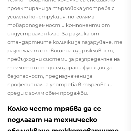
проектирани за търговска употреба с
усилена конструкция, по-голяма
товароподемност и компоненти от
индустриален клас. За разлика от
стандартните колички за пазаруване, те
разполагат с повишена издръжливост,
превъзходни системи за разпределяне на
теглото и специализирани функции за
безопасност, предназначени за
професионална употреба в търговски
среди с голям обем продажби.
Колко често трябва да се
подлагат на техническо
обслужване тежкотоварните