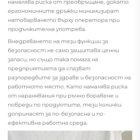
намалява риска от преобръщане, докато
ергономичните дръжки минимизират
натоварването върху оператора при
продължителна употреба.
Внедряването на тези функции за
безопасност не само защитава ценни
запаси, но също така помага на
предприятията да спазват
разпоредбите за здраве и безопасност на
работното място. Като намалява риска
от наранявания при ръчно боравене и
повреди по продуктите, тези колички
допринасят за по-безопасна и по-
ефективна работна среда.