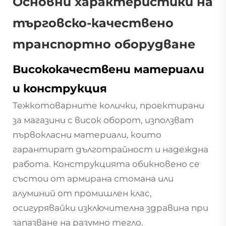
Основни характеристики на
търговско-качествено
транспортно оборудване
Висококачествени материали
и конструкция
Тежкотоварните колички, проектирани
за магазини с висок оборот, използват
първокласни материали, които
гарантират дълготрайност и надеждна
работа. Конструкцията обикновено се
състои от армирана стомана или
алуминий от промишлен клас,
осигурявайки изключителна здравина при
запазване на разумно тегло.