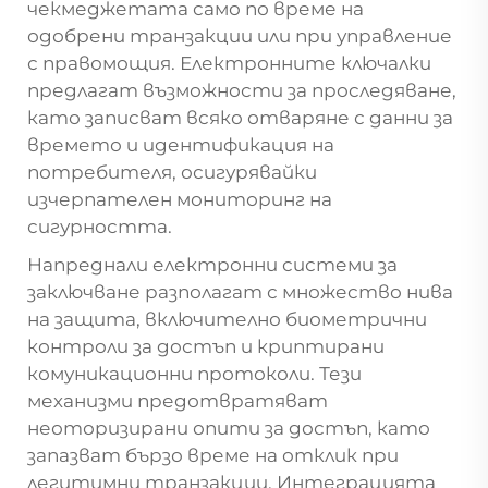
чекмеджетата само по време на
одобрени транзакции или при управление
с правомощия. Електронните ключалки
предлагат възможности за проследяване,
като записват всяко отваряне с данни за
времето и идентификация на
потребителя, осигурявайки
изчерпателен мониторинг на
сигурността.
Напреднали електронни системи за
заключване разполагат с множество нива
на защита, включително биометрични
контроли за достъп и криптирани
комуникационни протоколи. Тези
механизми предотвратяват
неоторизирани опити за достъп, като
запазват бързо време на отклик при
легитимни транзакции. Интеграцията