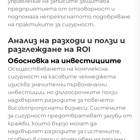
управление на записите защитава
предприятията от отговорност и
подпомага непрекъснатото подобряване
на практиките за сигурност.
Анализ на разходи и ползи и
разглеждане на ROI
Обосновка на инвестициите
Осъществяването на комплексна
сигурност на касовите чекмеджета
изисква значителни първоначални
инвестиции, но дългосрочните ползи
надхвърлят разходите за повечето
високопропуснати бизнеси. Системите
за сигурност предотвратяват загуби от
кражби, които бързо могат да
надхвърлят разходите за системите,
особено в среди с голям обем на парични