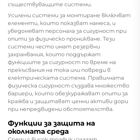
съществуващите системи.
Усилени системи за монтиране включват
елементи, които показват намеса, и
уведомяват персонала за сигурност при
опити за физическо проникване. Тези
системи често имат резервни
захранвания, които поддържат
функциите за сигурност по време на
прекъсвания на тока или повреди в
електрическата система. Правилната
физическа сигурност създава множество
бариери, които обезкуражават опити за
кражба и защитават ценни активи дори
при непредвидени обстоятелства.
Функции за защита на
околната среда
Среди с висок трафик излагат