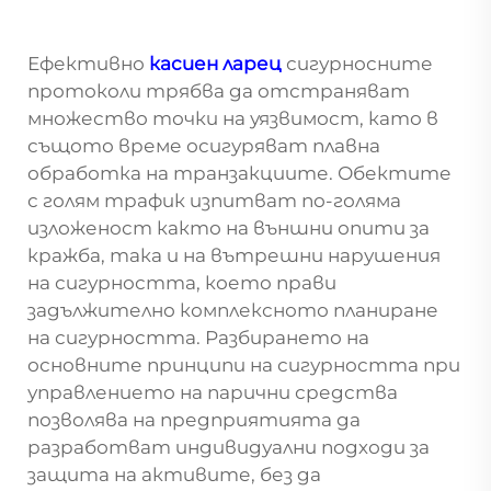
Ефективно
касиен ларец
сигурносните
протоколи трябва да отстраняват
множество точки на уязвимост, като в
същото време осигуряват плавна
обработка на транзакциите. Обектите
с голям трафик изпитват по-голяма
изложеност както на външни опити за
кражба, така и на вътрешни нарушения
на сигурността, което прави
задължително комплексното планиране
на сигурността. Разбирането на
основните принципи на сигурността при
управлението на парични средства
позволява на предприятията да
разработват индивидуални подходи за
защита на активите, без да