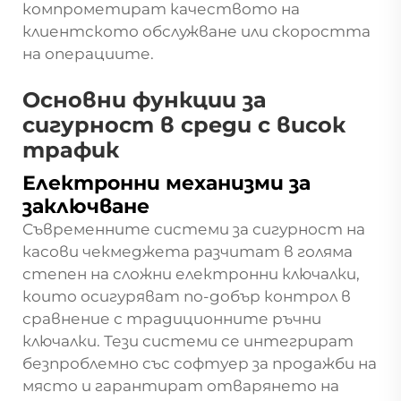
компрометират качеството на
клиентското обслужване или скоростта
на операциите.
Основни функции за
сигурност в среди с висок
трафик
Електронни механизми за
заключване
Съвременните системи за сигурност на
касови чекмеджета разчитат в голяма
степен на сложни електронни ключалки,
които осигуряват по-добър контрол в
сравнение с традиционните ръчни
ключалки. Тези системи се интегрират
безпроблемно със софтуер за продажби на
място и гарантират отварянето на