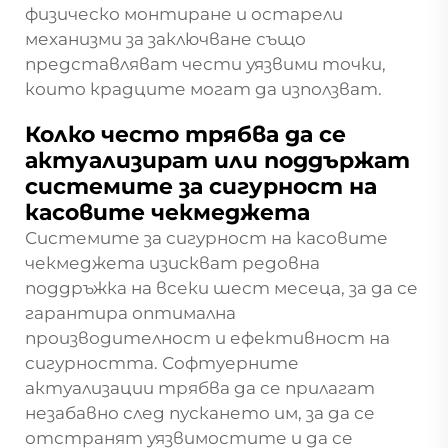
физическо монтиране и остарели
механизми за заключване също
представляват чести уязвими точки,
които крадците могат да използват.
Колко често трябва да се
актуализират или поддържат
системите за сигурност на
касовите чекмеджета
Системите за сигурност на касовите
чекмеджета изискват редовна
поддръжка на всеки шест месеца, за да се
гарантира оптимална
производителност и ефективност на
сигурността. Софтуерните
актуализации трябва да се прилагат
незабавно след пускането им, за да се
отстранят уязвимостите и да се