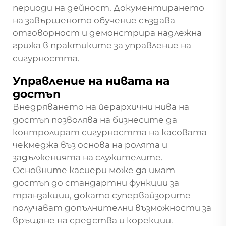
периоди на дейност. Документирането
на завършеното обучение създава
отговорност и демонстрира надлежна
грижа в практиките за управление на
сигурността.
Управление на нивата на
достъп
Внедряването на йерархични нива на
достъп позволява на бизнесите да
контролират сигурността на касовата
чекмеджа въз основа на ролята и
задълженията на служителите.
Основните касиери може да имат
достъп до стандартни функции за
транзакции, докато супервайзорите
получават допълнителни възможности за
връщане на средства и корекции.