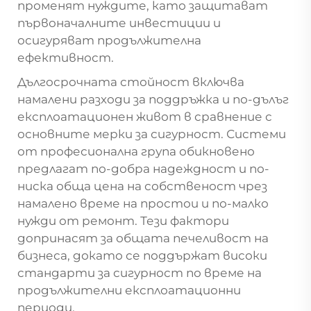
променят нуждите, като защитават
първоначалните инвестиции и
осигуряват продължителна
ефективност.
Дългосрочната стойност включва
намалени разходи за поддръжка и по-дълъг
експлоатационен живот в сравнение с
основните мерки за сигурност. Системи
от професионална група обикновено
предлагат по-добра надеждност и по-
ниска обща цена на собственост чрез
намалено време на простои и по-малко
нужди от ремонт. Тези фактори
допринасят за общата печеливост на
бизнеса, докато се поддържат високи
стандарти за сигурност по време на
продължителни експлоатационни
периоди.