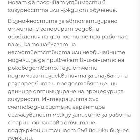
могат да посочват уязвимости в
сигурността или нужди от обучение.
Възможностите за автоматизирано
отчитане генерират редовни
обобщения на дейностите при работа с
пари, като наблягат на
несъответствията или необичайните
модели, за да привлекат вниманието на
ръководството. Тези отчети
подпомагат изискванията за спазване на
разпоредбите и предоставят ценни
данни за оптимизиране на процедури за
сигурност. Интеграцията със
счетоводни системи гарантира
съгласуваност между записите за работа
с пари и финансово отчитане,
поддържайки точност във всички бизнес
функции.