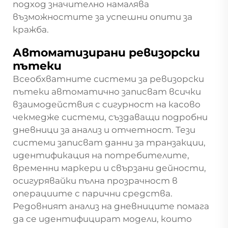
подход значително намалява
възможностите за успешни опити за
кражба.
Автоматизирани ревизорски
пътеки
Всеобхватните системи за ревизорски
пътеки автоматично записват всички
взаимодействия с
сигурност на касово
чекмедже
системи, създаващи подробни
дневници за анализ и отчетност. Тези
системи записват данни за транзакции,
идентификация на потребителите,
временни маркери и свързани дейности,
осигурявайки пълна прозрачност в
операциите с парични средства.
Редовният анализ на дневниците помага
да се идентифицират модели, които