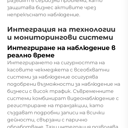
развият в сериозни проблеми, като
защитава бизнес активите чрез
непрекъснато наблюдение.
Интеграция на технологии
и мониторингови системи
Интегриране на наблюдение в
реално време
Интегрирането на сигурността на
касовите чекмеджета с всеобхватни
системи за наблюдение осигурява
подобрени възможности за наблюдение на
бизнеси с висок трафик. Съвременните
системи комбинират видеонаблюдение с
регистриране на транзакции, като
създават подробни записи на всички
дейности, свързани с парично
обработване. Тази интеграция позволява