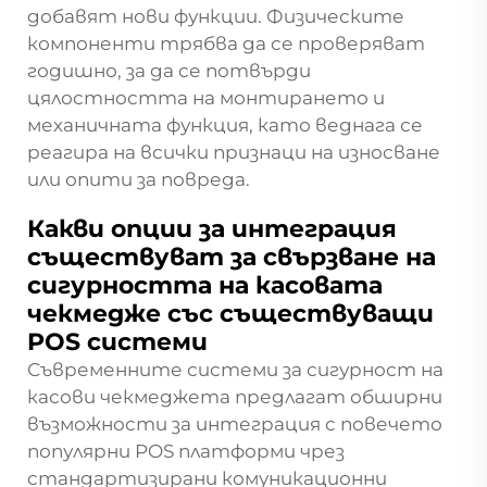
добавят нови функции. Физическите
компоненти трябва да се проверяват
годишно, за да се потвърди
цялостността на монтирането и
механичната функция, като веднага се
реагира на всички признаци на износване
или опити за повреда.
Какви опции за интеграция
съществуват за свързване на
сигурността на касовата
чекмедже със съществуващи
POS системи
Съвременните системи за сигурност на
касови чекмеджета предлагат обширни
възможности за интеграция с повечето
популярни POS платформи чрез
стандартизирани комуникационни