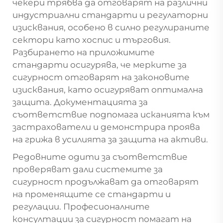
чекери трябва да отговарят на различни
индустриални стандарти и регулаторни
изисквания, особено в силно регулираните
сектори като хоспис и търговия.
Разбирането на приложимите
стандарти осигурява, че мерките за
сигурност отговарят на законовите
изисквания, като осигуряват оптимална
защита. Документацията за
съответствие подпомага исканията към
застрахователи и демонстрира проява
на грижа в усилията за защита на активи.
Редовните одити за съответствие
проверяват дали системите за
сигурност продължават да отговарят
на променящите се стандарти и
регулации. Професионалните
консултации за сигурност помагат на