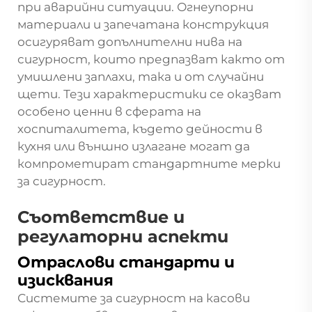
при аварийни ситуации. Огнеупорни
материали и запечатана конструкция
осигуряват допълнителни нива на
сигурност, които предпазват както от
умишлени заплахи, така и от случайни
щети. Тези характеристики се оказват
особено ценни в сферата на
хоспиталитета, където дейности в
кухня или външно излагане могат да
компрометират стандартните мерки
за сигурност.
Съответствие и
регулаторни аспекти
Отраслови стандарти и
изисквания
Системите за сигурност на касови