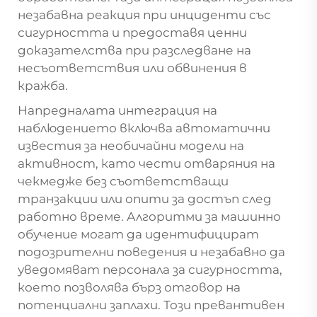
незабавна реакция при инциденти със
сигурността и предоставя ценни
доказателства при разследване на
несъответствия или обвинения в
кражба.
Напредналата интеграция на
наблюдението включва автоматични
известия за необичайни модели на
активност, като чести отваряния на
чекмедже без съответстващи
транзакции или опити за достъп след
работно време. Алгоритми за машинно
обучение могат да идентифицират
подозрителни поведения и незабавно да
уведомяват персонала за сигурността,
което позволява бърз отговор на
потенциални заплахи. Този превантивен