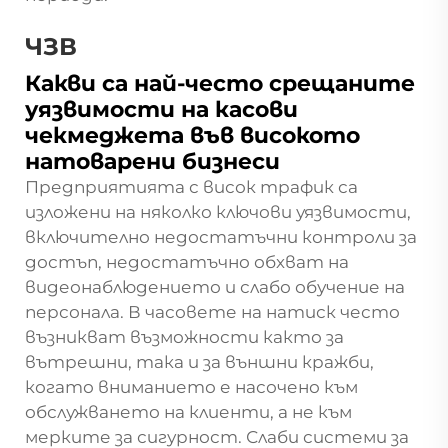
ЧЗВ
Какви са най-често срещаните
уязвимости на касови
чекмеджета във високото
натоварени бизнеси
Предприятията с висок трафик са
изложени на няколко ключови уязвимости,
включително недостатъчни контроли за
достъп, недостатъчно обхват на
видеонаблюдението и слабо обучение на
персонала. В часовете на натиск често
възникват възможности както за
вътрешни, така и за външни кражби,
когато вниманието е насочено към
обслужването на клиенти, а не към
мерките за сигурност. Слаби системи за