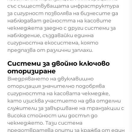
със съществуващата инфраструктура
за сигурност позволява на бизнесите да
наблюдават дейността на касовите
чекмеджета заедно с други системи за
наблюдение, създавайки единна
сигурностна екосистема, която
предпазва от различни заплахи.
Системи за двойно ключово
оторизиране
Внедряването на двуклавишно
оторизация значително подобрява
сигурността на касовата чекмедже,
като изисква участието на два отделни
служители за завършване на транзакции с
висока стойност или достъп до
чекмеджето. Тази система
предотвратява опити за кражба от един