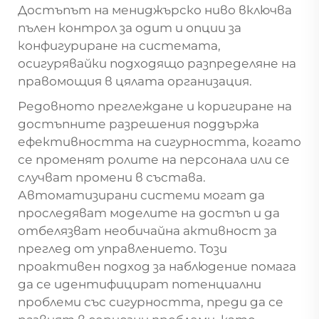
Достъпът на мениджърско ниво включва
пълен контрол за одит и опции за
конфигуриране на системата,
осигурявайки подходящо разпределяне на
правомощия в цялата организация.
Редовното преглеждане и коригиране на
достъпните разрешения поддържа
ефективността на сигурността, когато
се променят ролите на персонала или се
случват промени в състава.
Автоматизирани системи могат да
проследяват моделите на достъп и да
отбелязват необичайна активност за
преглед от управлението. Този
проактивен подход за наблюдение помага
да се идентифицират потенциални
проблеми със сигурността, преди да се