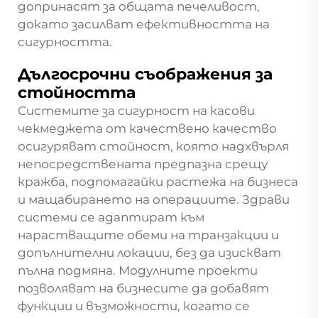
допринасят за общата печеливост,
докато засилват ефективността на
сигурността.
Дългосрочни съображения за
стойността
Системите за сигурност на касови
чекмеджета от качествено качество
осигуряват стойност, която надхвърля
непосредствената предпазна срещу
кражба, подпомагайки растежа на бизнеса
и мащабирането на операциите. Здрави
системи се адаптират към
нарастващите обеми на транзакции и
допълнителни локации, без да изискват
пълна подмяна. Модулните проекти
позволяват на бизнесите да добавят
функции и възможности, когато се