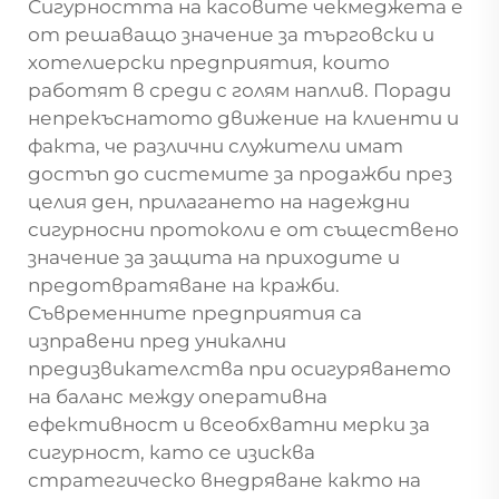
Сигурността на касовите чекмеджета е
от решаващо значение за търговски и
хотелиерски предприятия, които
работят в среди с голям наплив. Поради
непрекъснатото движение на клиенти и
факта, че различни служители имат
достъп до системите за продажби през
целия ден, прилагането на надеждни
сигурносни протоколи е от съществено
значение за защита на приходите и
предотвратяване на кражби.
Съвременните предприятия са
изправени пред уникални
предизвикателства при осигуряването
на баланс между оперативна
ефективност и всеобхватни мерки за
сигурност, като се изисква
стратегическо внедряване както на