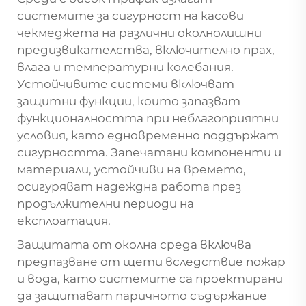
системите за сигурност на касови
чекмеджета на различни околнолишни
предизвикателства, включително прах,
влага и температурни колебания.
Устойчивите системи включват
защитни функции, които запазват
функционалността при неблагоприятни
условия, като едновременно поддържат
сигурността. Запечатани компоненти и
материали, устойчиви на времето,
осигуряват надеждна работа през
продължителни периоди на
експлоатация.
Защитата от околна среда включва
предпазване от щети вследствие пожар
и вода, като системите са проектирани
да защитават паричното съдържание