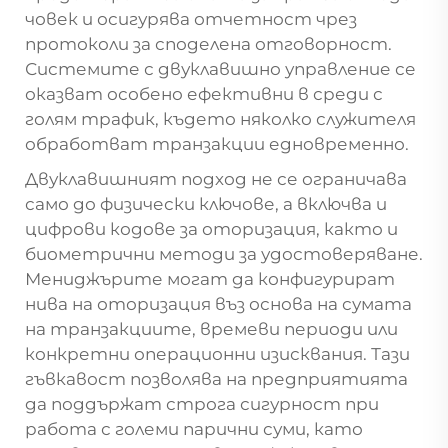
човек и осигурява отчетност чрез
протоколи за споделена отговорност.
Системите с двуклавишно управление се
оказват особено ефективни в среди с
голям трафик, където няколко служителя
обработват транзакции едновременно.
Двуклавишният подход не се ограничава
само до физически ключове, а включва и
цифрови кодове за оторизация, както и
биометрични методи за удостоверяване.
Мениджърите могат да конфигурират
нива на оторизация въз основа на сумата
на транзакциите, времеви периоди или
конкретни операционни изисквания. Тази
гъвкавост позволява на предприятията
да поддържат строга сигурност при
работа с големи парични суми, като