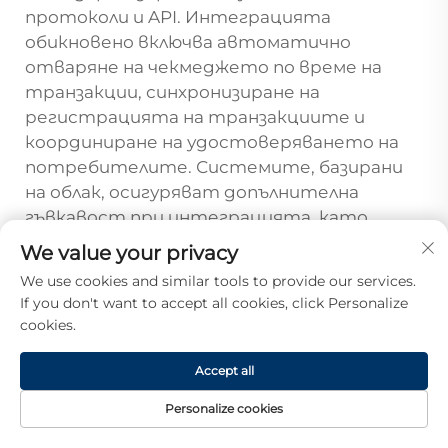
протоколи и API. Интеграцията
обикновено включва автоматично
отваряне на чекмеджето по време на
транзакции, синхронизиране на
регистрацията на транзакциите и
координиране на удостоверяването на
потребителите. Системите, базирани
на облак, осигуряват допълнителна
гъвкавост при интеграцията, като
позволяват свързване с множество POS
We value your privacy
системи и възможности за дистанционен
We use cookies and similar tools to provide our services.
мониторинг.
If you don't want to accept all cookies, click Personalize
cookies.
Как бизнесите могат да
постигнат баланс между
Accept all
изискванията за сигурност и
Personalize cookies
оперативната ефективност
по време на върхови периоди
НАЧАЛО
ПРОДУКТИ
ИМЕЙЛ
ТЕЛ.