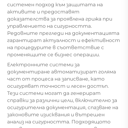
системен подход към защитата на
активите и предоставят
доказателства за проявлена грижа при
управлението на сигурността.
Редовните прегледи на документацията
гарантират актуалност и ефективност
на процедурите в съответствие с
променящите се бизнес операции.
Електронните системи за
документиране автоматизират голяма
част от процеса на записване, като
осигуряват точност и лесен достъп.
Тези системи могат да генерират
справки за различни цели, включително за
осигурителна документация, спазване на
законовите изисквания и вътрешен
анализ на сигурността. Подходящото