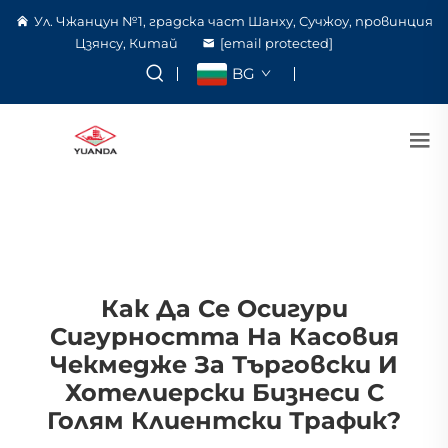
Ул. Чжанцун №1, градска част Шанху, Сучжоу, провинция
Цзянсу, Китай
[email protected]
BG
Как Да Се Осигури
Сигурността На Касовия
Чекмедже За Търговски И
Хотелиерски Бизнеси С
Голям Клиентски Трафик?