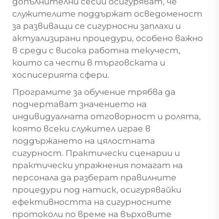
допълнителни сесии осигуряват, че
служителите поддържат осведоменост
за развиващи се сигурносни заплахи и
актуализирани процедури, особено важно
в среди с висока работна текучест,
които са чести в търговската и
хосписерията сфери.
Програмите за обучение трябва да
подчертават значението на
индивидуалната отговорност и ролята,
която всеки служител играе в
поддържането на цялостната
сигурност. Практически сценарии и
практически упражнения помагат на
персонала да разберат правилните
процедури под натиск, осигурявайки
ефективността на сигурносните
протоколи по време на върховите