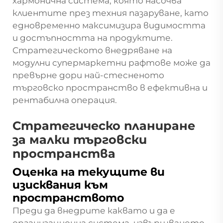
хармонична система, която насочва
клиентите през техния пазаруване, като
едновременно максимизира видимостта
и достъпността на продуктите.
Стратегическото внедряване на
модулни супермаркетни рафтове може да
превърне дори най-стесненото
търговско пространство в ефективна и
рентабилна операция.
Стратегическо планиране
за малки търговски
пространства
Оценка на текущите ви
изисквания към
пространството
Преди да внедрите каквато и да е
организационна система, извършването