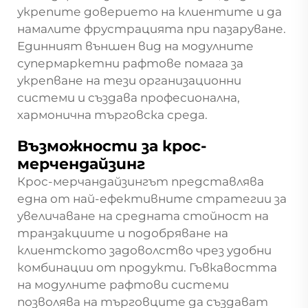
укрепите доверието на клиентите и да
намалите фрустрацията при пазаруване.
Единният външен вид на модулните
супермаркетни рафтове помага за
укрепване на тези организационни
системи и създава професионална,
хармонична търговска среда.
Възможности за крос-
мерчендайзинг
Крос-мерчандайзингът представлява
една от най-ефективните стратегии за
увеличаване на средната стойност на
транзакциите и подобряване на
клиентското задоволство чрез удобни
комбинации от продукти. Гъвкавостта
на модулните рафтови системи
позволява на търговците да създават