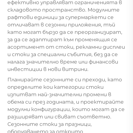
ефективно управляват ограниченията в
складовото пространство. Модулните
рафтови единици за супермаркети се
отличават в сезонни приложения, тъй
като могат бързо да се преорганизират,
за да се адаптират към променящия се
асортимент от стоки, рекламни дисплеи
и стоки за специални събития, без да се
налага значително време или финансови
инвестиции в нови витрини.
Планирайте сезонните си преходи, като
определите кои категории стоки
изпитват най-значителни промени в
обема си през годината, и проектирайте
модулни конфигурации, които могат да се
разширяват или свиват съответно.
Сезонните стоки за празници,
оборудването за открито