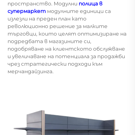
пространство. Модулни
полица в
супермаркет
модулните единици са
излезли на преден план като
революционно решение за малките
търговци, които целят оптимизиране на
подредбата в магазините си,
подобряване на клиентското обслужване
и увеличаване на потенциала за продажби
чрез стратегически подходи към
мерчандайзинга.