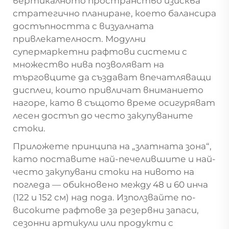
вертикалното пространство изисква
стратегично планиране, което балансира
достъпността с визуалната
привлекателност. Модулни
супермаркетни рафтови системи с
множество нива позволяват на
търговците да създават впечатляващи
дисплеи, които привличат вниманието
нагоре, като в същото време осигуряват
лесен достъп до често закупуваните
стоки.
Приложете принципа на „златната зона“,
като поставите най-печелившите и най-
често закупувани стоки на нивото на
погледа — обикновено между 48 и 60 инча
(122 и 152 см) над пода. Използвайте по-
високите рафтове за резервни запаси,
сезонни артикули или продукти с