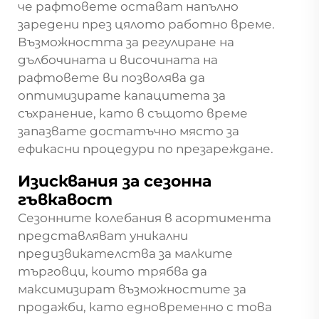
че рафтовете остават напълно
заредени през цялото работно време.
Възможността за регулиране на
дълбочината и височината на
рафтовете ви позволява да
оптимизирате капацитета за
съхранение, като в същото време
запазвате достатъчно място за
ефикасни процедури по презареждане.
Изисквания за сезонна
гъвкавост
Сезонните колебания в асортимента
представляват уникални
предизвикателства за малките
търговци, които трябва да
максимизират възможностите за
продажби, като едновременно с това