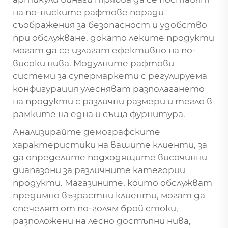
на по-ниските рафтове поради
съображения за безопасност и удобство
при обслужване, докато леките продукти
могат да се излагат ефективно на по-
високи нива. Модулните рафтови
системи за супермаркети с регулируема
конфигурация улесняват разполагането
на продукти с различни размери и тегло в
рамките на една и съща фурнитура.
Анализирайте демографските
характеристики на вашите клиенти, за
да определите подходящите височинни
диапазони за различните категории
продукти. Магазините, които обслужват
предимно възрастни клиенти, могат да
спечелят от по-голям брой стоки,
разположени на лесно достъпни нива,