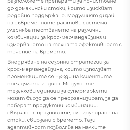
разположете препарати за почистване
до домакински стоки, които изискват
редовно поддържане. Модулният дизайн
на съвременните рафтови системи
улеснява тестването на различни
комбинации за крос-мерчандайзинг и
измерването на тяхната ефективност с
течение на времето.
Внедряване на сезонни стратегии за
крос-мерчандайзинг, които използват
променящите се нужди на клиентите
през цялата година. Модулните
тезгяхови единици за супермаркети
могат бързо да се преорганизират, за да
поберат продуктни комбинации,
свързани с празниците, или групиране на
стоки, свързани с времето. Тази
адаптивност позволява на малките