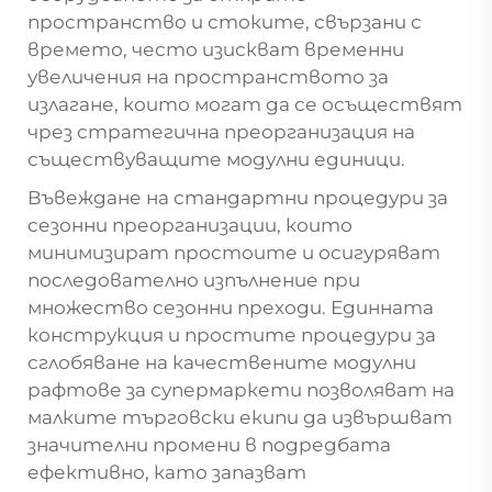
пространство и стоките, свързани с
времето, често изискват временни
увеличения на пространството за
излагане, които могат да се осъществят
чрез стратегична преорганизация на
съществуващите модулни единици.
Въвеждане на стандартни процедури за
сезонни преорганизации, които
минимизират простоите и осигуряват
последователно изпълнение при
множество сезонни преходи. Единната
конструкция и простите процедури за
сглобяване на качествените модулни
рафтове за супермаркети позволяват на
малките търговски екипи да извършват
значителни промени в подредбата
ефективно, като запазват