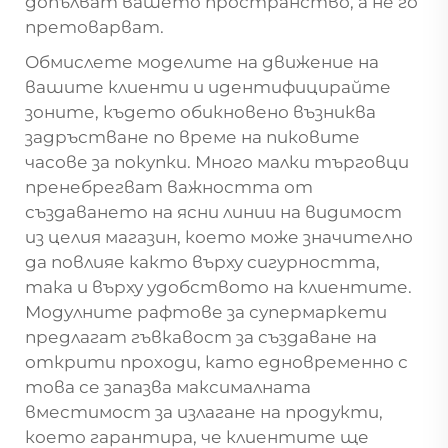
допълват вашето пространство, а не го
претоварват.
Обмислете моделите на движение на
вашите клиенти и идентифицирайте
зоните, където обикновено възниква
задръстване по време на пиковите
часове за покупки. Много малки търговци
пренебрегват важността от
създаването на ясни линии на видимост
из целия магазин, което може значително
да повлияе както върху сигурността,
така и върху удобството на клиентите.
Модулните рафтове за супермаркети
предлагат гъвкавост за създаване на
открити проходи, като едновременно с
това се запазва максималната
вместимост за излагане на продукти,
което гарантира, че клиентите ще