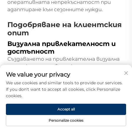
оперативната непрекъснатост при
адаптиране към сезонните нужди.
Подобряване на клиентския
опит
Визуална привлекателност и
достъпност
Създаването на привлекателна визуална
среда, която привлича клиенти и
насърчава по-дълго разглеждане, изисква
We value your privacy
внимателно отношение както към
We use cookies and similar tools to provide our services.
естетичните принципи, така и към
If you don't want to accept all cookies, click Personalize
практическия аспект на достъпността.
cookies.
Чистият и професионален външен вид на
Accept all
модулните рафтове за супермаркети
предоставя отлична основа за прилагане
Personalize cookies
на стратегии за визуален мерчендайзинг,
НАЧАЛНА
ПРОДУКТИ
ИМЕЙЛ
ТЕЛ.
СТРАНИЦА