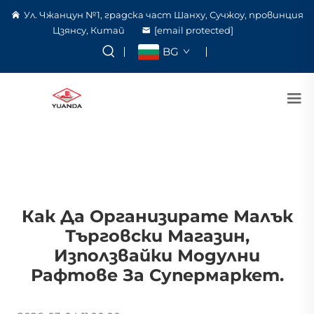
Ул. Чжанцун №1, градска част Шанху, Сучжоу, провинция
Цзянсу, Китай
[email protected]
BG
Как Да Организирате Малък
Търговски Магазин,
Използвайки Модулни
Рафтове За Супермаркет.