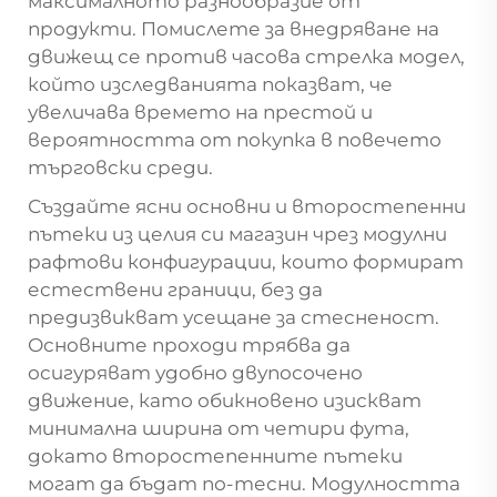
максималното разнообразие от
продукти. Помислете за внедряване на
движещ се против часова стрелка модел,
който изследванията показват, че
увеличава времето на престой и
вероятността от покупка в повечето
търговски среди.
Създайте ясни основни и второстепенни
пътеки из целия си магазин чрез модулни
рафтови конфигурации, които формират
естествени граници, без да
предизвикват усещане за стесненост.
Основните проходи трябва да
осигуряват удобно двупосочено
движение, като обикновено изискват
минимална ширина от четири фута,
докато второстепенните пътеки
могат да бъдат по-тесни. Модулността