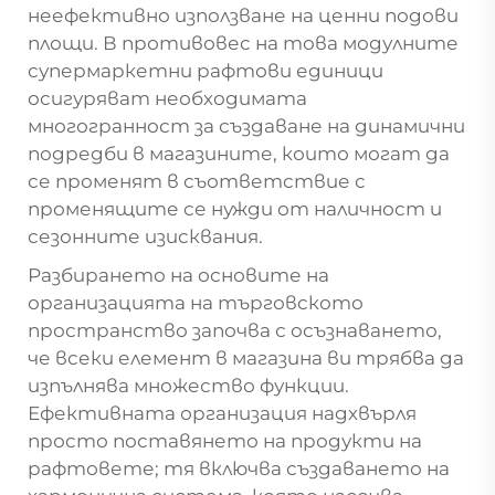
неефективно използване на ценни подови
площи. В противовес на това модулните
супермаркетни рафтови единици
осигуряват необходимата
многогранност за създаване на динамични
подредби в магазините, които могат да
се променят в съответствие с
променящите се нужди от наличност и
сезонните изисквания.
Разбирането на основите на
организацията на търговското
пространство започва с осъзнаването,
че всеки елемент в магазина ви трябва да
изпълнява множество функции.
Ефективната организация надхвърля
просто поставянето на продукти на
рафтовете; тя включва създаването на