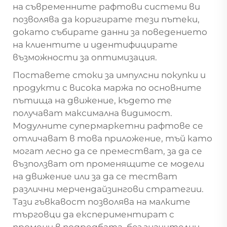
на съвременните рафтови системи ви
позволява да коригирате тези пътеки,
докато събирате данни за поведението
на клиентите и идентифицирате
възможности за оптимизация.
Поставете стоки за импулсни покупки и
продукти с висока маржа по основните
пътища на движение, където те
получават максимална видимост.
Модулните супермаркетни рафтове се
отличават в това приложение, тъй като
могат лесно да се преместват, за да се
възползват от променящите се модели
на движение или за да се тестват
различни мерчендайзингови стратегии.
Тази гъвкавост позволява на малките
търговци да експериментират с
промени в подредбата, без значителни