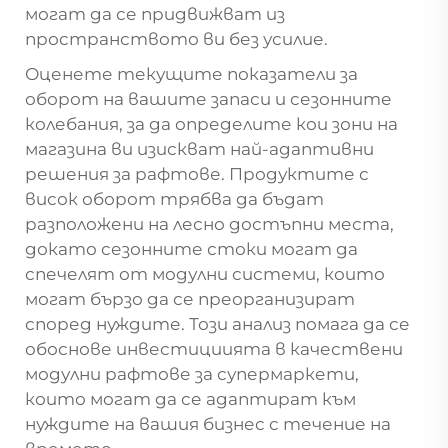
могат да се придвижват из
пространството ви без усилие.
Оценете текущите показатели за
оборот на вашите запаси и сезонните
колебания, за да определите кои зони на
магазина ви изискват най-адаптивни
решения за рафтове. Продуктите с
висок оборот трябва да бъдат
разположени на лесно достъпни места,
докато сезонните стоки могат да
спечелят от модулни системи, които
могат бързо да се преорганизират
според нуждите. Този анализ помага да се
обоснове инвестициията в качествени
модулни рафтове за супермаркети,
които могат да се адаптират към
нуждите на вашия бизнес с течение на