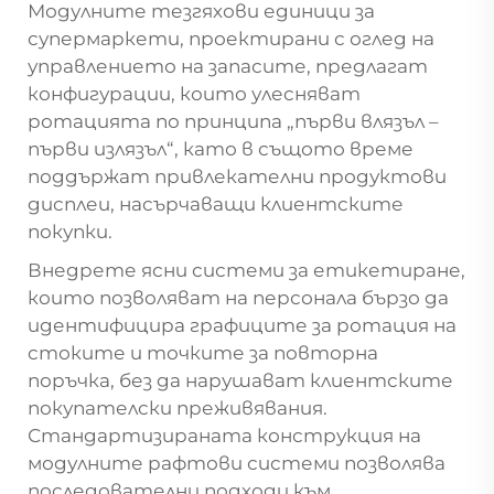
Модулните тезгяхови единици за
супермаркети, проектирани с оглед на
управлението на запасите, предлагат
конфигурации, които улесняват
ротацията по принципа „първи влязъл –
първи излязъл“, като в същото време
поддържат привлекателни продуктови
дисплеи, насърчаващи клиентските
покупки.
Внедрете ясни системи за етикетиране,
които позволяват на персонала бързо да
идентифицира графиците за ротация на
стоките и точките за повторна
поръчка, без да нарушават клиентските
покупателски преживявания.
Стандартизираната конструкция на
модулните рафтови системи позволява
последователни подходи към