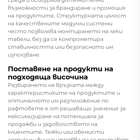
възможности за брандиране и промоция
на продуктите. Структурната цялост
на качествените модулни системи
често позволява монтирането на леки
табели, без да се компрометира
стабилността или безопасното им
използване.
Поставяне на продукти на
подходяща височина
Разбирането на връзката между
характеристиките на продуктите и
оптималното им разположение по
рафтовете е от решаващо значение за
максимизиране на потенциала за
продажби и задоволството на
клиентите. Тежки или обемисти
артикули винаги трябва да се поставят