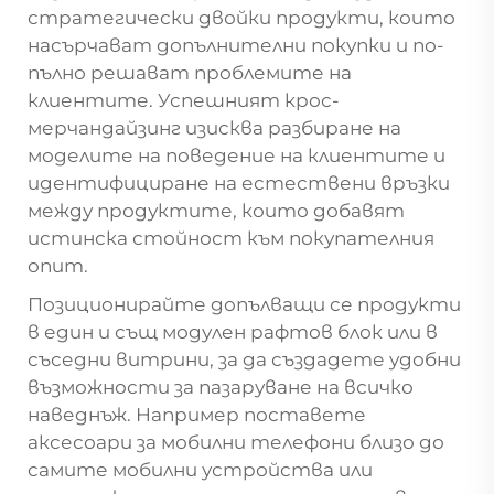
стратегически двойки продукти, които
насърчават допълнителни покупки и по-
пълно решават проблемите на
клиентите. Успешният крос-
мерчандайзинг изисква разбиране на
моделите на поведение на клиентите и
идентифициране на естествени връзки
между продуктите, които добавят
истинска стойност към покупателния
опит.
Позиционирайте допълващи се продукти
в един и същ модулен рафтов блок или в
съседни витрини, за да създадете удобни
възможности за пазаруване на всичко
наведнъж. Например поставете
аксесоари за мобилни телефони близо до
самите мобилни устройства или