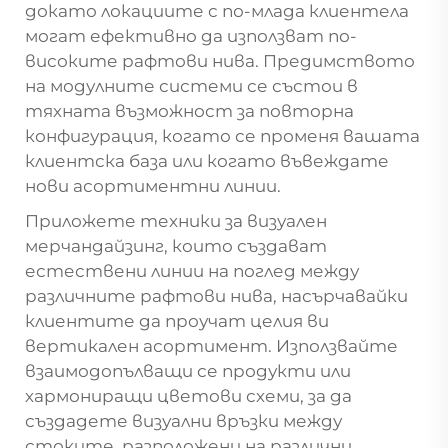
докато локациите с по-млада клиентела
могат ефективно да използват по-
високите рафтови нива. Предимството
на модулните системи се състои в
тяхната възможност за повторна
конфигурация, когато се променя вашата
клиентска база или когато въвеждате
нови асортиментни линии.
Приложете техники за визуален
мерчандайзинг, които създават
естествени линии на поглед между
различните рафтови нива, насърчавайки
клиентите да проучат целия ви
вертикален асортимент. Използвайте
взаимодопълващи се продукти или
хармониращи цветови схеми, за да
създадете визуални връзки между
стоките, разположени на различни