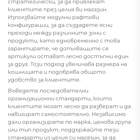
стратегически, за да привлекат
клиентите през целия ви магазин.
Използвайте модулни рафтови
конфигурации, за да създадете ясни
преходи между различните зони с
продукти, като едновременно с това
гарантирате, че допълващите се
артикули остават лесно достъпни един
за друг. Този подход увеличава размера на
кошницата и подобрява общото
удобство за клиентите.
Въведете последователни
организационни стандарти, които
клиентите могат лесно да разберат и да
навигират самостоятелно. Независимо
дали организирате по марка, ценова група
или тип продукт, поддържайте тези
стандарти из целия си магазин, за да