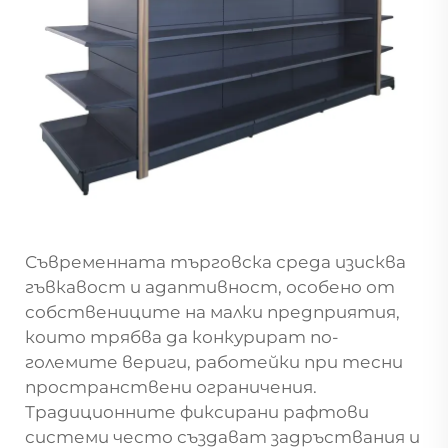
Съвременната търговска среда изисква
гъвкавост и адаптивност, особено от
собствениците на малки предприятия,
които трябва да конкурират по-
големите вериги, работейки при тесни
пространствени ограничения.
Традиционните фиксирани рафтови
системи често създават задръствания и