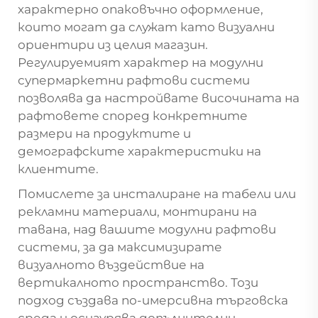
характерно опаковъчно оформление,
които могат да служат като визуални
ориентири из целия магазин.
Регулируемият характер на
модулни
супермаркетни рафтови системи
позволява да настройвате височината на
рафтовете според конкретните
размери на продуктите и
демографските характеристики на
клиентите.
Помислете за инсталиране на табели или
рекламни материали, монтирани на
тавана, над вашите модулни рафтови
системи, за да максимизирате
визуалното въздействие на
вертикалното пространство. Този
подход създава по-имерсивна търговска
среда и осигурява допълнителни