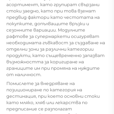
асортимент, като групират свързани
стоки заедно, като при това вземат
предвид фактори като честотата на
покупките, допълващите връзки и
сезонните вариации. Модулните
рафтове за супермаркети осигуряват
необходимата гъвкавост за създаване на
отделни зони за различни категории
продукти, като същевременно запазват
възможността за коригиране на
границите им при промяна на нуждите
от наличност.
Помислете за внедряване на
позициониране по категория на
дестинация, при което основни стоки
като мляко, хляб или лекарства по
предписание се разполагат