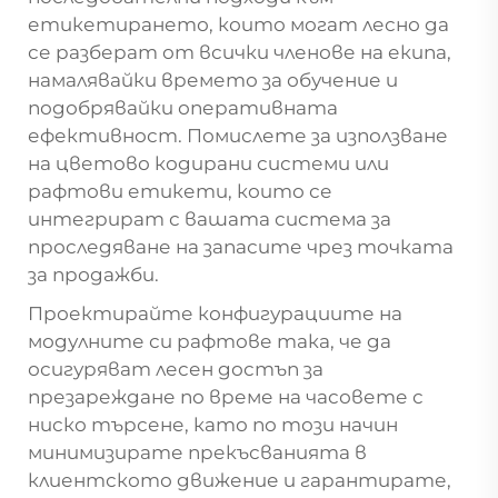
етикетирането, които могат лесно да
се разберат от всички членове на екипа,
намалявайки времето за обучение и
подобрявайки оперативната
ефективност. Помислете за използване
на цветово кодирани системи или
рафтови етикети, които се
интегрират с вашата система за
проследяване на запасите чрез точката
за продажби.
Проектирайте конфигурациите на
модулните си рафтове така, че да
осигуряват лесен достъп за
презареждане по време на часовете с
ниско търсене, като по този начин
минимизирате прекъсванията в
клиентското движение и гарантирате,