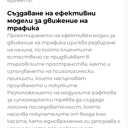
времето.
Създаване на ефективни
модели за движение на
трафика
Проектирането на ефективен модел за
движение на трафика изисква разбиране
на начина, по който клиентите
естествено се придвижват в
търговските пространства, както и
използването на психологически
принципи, които насърчават
проучването и покупките.
Разположението на модулните рафтове
за супермаркети трябва да създаде
логична последователност, която
насочва покупателите от входа към
касата, като едновременно ги запознава с