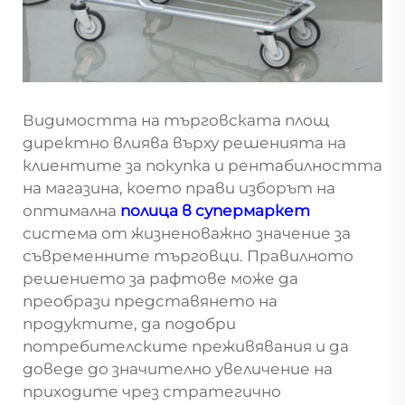
Видимостта на търговската площ
директно влиява върху решенията на
клиентите за покупка и рентабилността
на магазина, което прави изборът на
оптимална
полица в супермаркет
система от жизненоважно значение за
съвременните търговци. Правилното
решението за рафтове може да
преобрази представянето на
продуктите, да подобри
потребителските преживявания и да
доведе до значително увеличение на
приходите чрез стратегично