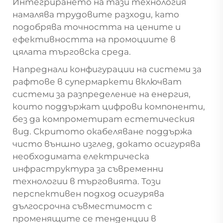
Интегрирането на тази технология
намалява трудовите разходи, като
подобрява точността на цените и
ефективността на промоциите в
цялата търговска среда.
Напреднали конфигурации на системи за
рафтове в супермаркети включват
системи за разпределение на енергия,
които поддържат цифрови компоненти,
без да компрометират естетическия
вид. Скритото окабеляване поддържа
чисто външно изглед, докато осигурява
необходимата електрическа
инфраструктура за съвременни
технологии в търговията. Този
перспективен подход осигурява
дългосрочна съвместимост с
променящите се тенденции в