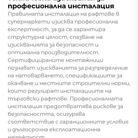
професионална инсталация
Правилната инсталация на рафтове в
супермаркети изисква професионална
експертност, за да се гарантира
структурна цялост, спазване на
изискванията за безопасност и
оптимална производителност.
Сертифицираните монтажници
познават изискванията за разпределение
на натоварването, спецификациите за
окачване и местните строителни норми,
които регулират инсталациите на
търговски рафтове. Професионалната
инсталация предотвратява рискове за
безопасността, осигурява
съответствие с гаранционните условия
и дългосрочна експлоатационна
надеждност.