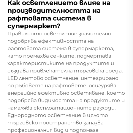
Как осветлението влияе на
производителността на
рафтовата система в
супермаркет?
Правилното осветление значително
подобрява ефективността на
рафтовата система в супермаркета,
като премахва сенките, подчертава
характеристиките на продуктите и
създава привлекателна търговска среда.
LED лентово осветление, интегрирано
по ръбовете на рафтовете, осигурява
енергийно ефективно осветяване, което
подобрява видимостта на продуктите и
намалява експлоатационните разходи.
Еднородното осветление в цялото
търговско пространство запазва
професионалния вид и подпомага