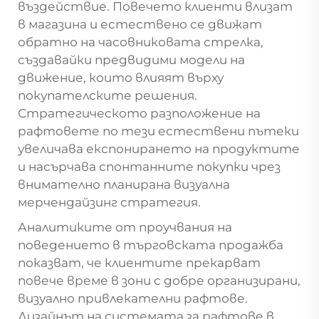
въздействие. Повечето клиенти влизат
в магазина и естествено се движат
обратно на часовниковата стрелка,
създавайки предвидими модели на
движение, които влияят върху
покупателските решения.
Стратегическото разположение на
рафтовете по тези естествени пътеки
увеличава експонирането на продуктите
и насърчава спонтанните покупки чрез
внимателно планирана визуална
мерчендайзинг стратегия.
Аналитиките от проучвания на
поведението в търговската продажба
показват, че клиентите прекарват
повече време в зони с добре организирани,
визуално привлекателни рафтове.
Дизайнът на системата за рафтове в