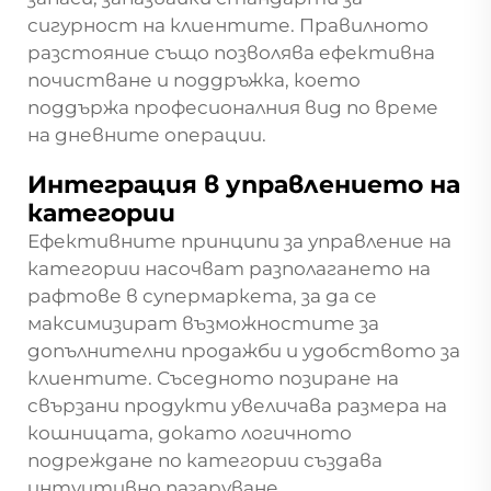
сигурност на клиентите. Правилното
разстояние също позволява ефективна
почистване и поддръжка, което
поддържа професионалния вид по време
на дневните операции.
Интеграция в управлението на
категории
Ефективните принципи за управление на
категории насочват разполагането на
рафтове в супермаркета, за да се
максимизират възможностите за
допълнителни продажби и удобството за
клиентите. Съседното позиране на
свързани продукти увеличава размера на
кошницата, докато логичното
подреждане по категории създава
интуитивно пазаруване.