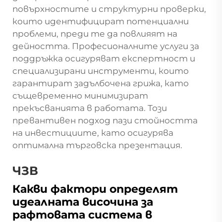
повърхностите и структурни проверки,
които идентифицират потенциални
проблеми, преди те да повлияят на
дейността. Професионалните услуги за
поддръжка осигуряват експертност и
специализирани инструменти, които
гарантират задълбочена грижа, като
същевременно минимизират
прекъсванията в работата. Този
превантивен подход пази стойността
на инвестициите, като осигурява
оптимална търговска презентация.
ЧЗВ
Какви фактори определят
идеалната височина за
рафтовата система в