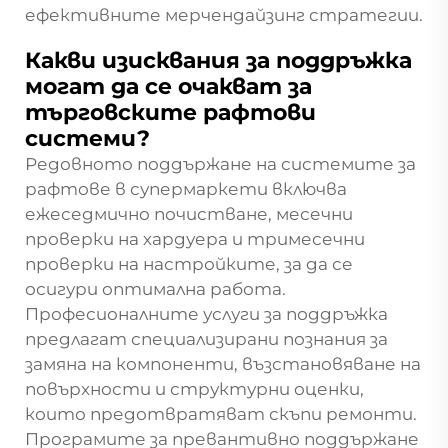
ефективните мерчендайзинг стратегии.
Какви изисквания за поддръжка
могат да се очакват за
търговските рафтови
системи?
Редовното поддържане на системите за
рафтове в супермаркети включва
ежеседмично почистване, месечни
проверки на хардуера и тримесечни
проверки на настройките, за да се
осигури оптимална работа.
Професионалните услуги за поддръжка
предлагат специализирани познания за
замяна на компоненти, възстановяване на
повърхности и структурни оценки,
които предотвратяват скъпи ремонти.
Програмите за превантивно поддържане