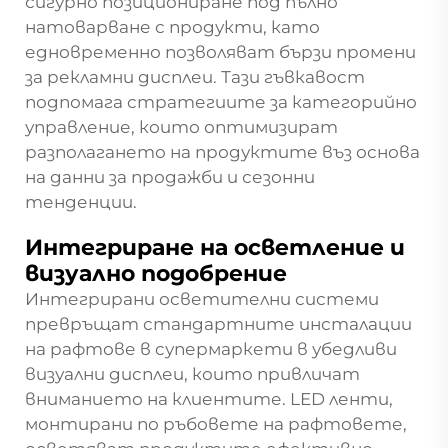
сигурно позициониране под пълно
натоварване с продукти, като
едновременно позволяват бързи промени
за рекламни дисплеи. Тази гъвкавост
подпомага стратегиите за категорийно
управление, които оптимизират
разполагането на продуктите въз основа
на данни за продажби и сезонни
тенденции.
Интегриране на осветление и
визуално подобрение
Интегрирани осветителни системи
превръщат стандартните инсталации
на рафтове в супермаркети в убедливи
визуални дисплеи, които привличат
вниманието на клиентите. LED ленти,
монтирани по ръбовете на рафтовете,