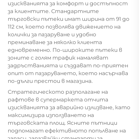
изискванията за комфорт и достъпност
за клиентите. Стандартните
търговски пътеки имат ширина от 91 до
112 см, което позволява движението на
колички за пазаруване и удобно
преминаване за няколко клиента
едновременно. По-широките пътеки в
зоните с голям трафик намаляват
задръстванията и създават по-приятен
опит от пазаруването, което насърчава
по-дълги престои в магазина.
Стратегическото разполагане на
рафтове в супермаркета отчита
изискванията за аварийно излизване, като
максимизира използването на
търговската площ. Ясните пътници
подпомагат ефективното попълване на
запаси, запазвайки стандарти за