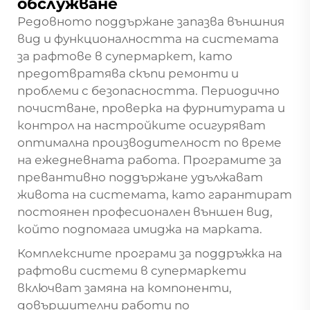
обслужване
Редовното поддържане запазва външния
вид и функционалността на системата
за рафтове в супермаркет, като
предотвратява скъпи ремонти и
проблеми с безопасността. Периодично
почистване, проверка на фурнитурата и
контрол на настройките осигуряват
оптимална производителност по време
на ежедневната работа. Програмите за
превантивно поддържане удължават
живота на системата, като гарантират
постоянен професионален външен вид,
който подпомага имиджа на марката.
Комплексните програми за поддръжка на
рафтови системи в супермаркети
включват замяна на компоненти,
довършителни работи по