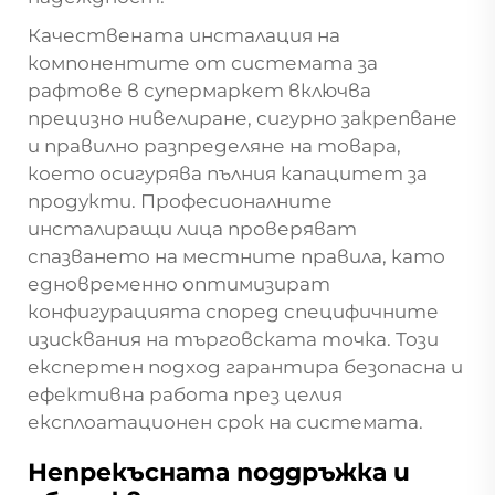
Качествената инсталация на
компонентите от системата за
рафтове в супермаркет включва
прецизно нивелиране, сигурно закрепване
и правилно разпределяне на товара,
което осигурява пълния капацитет за
продукти. Професионалните
инсталиращи лица проверяват
спазването на местните правила, като
едновременно оптимизират
конфигурацията според специфичните
изисквания на търговската точка. Този
експертен подход гарантира безопасна и
ефективна работа през целия
експлоатационен срок на системата.
Непрекъсната поддръжка и