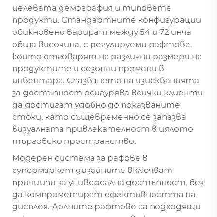
целевата демография и типовете
продукти. Стандартните конфигурации
обикновено варират между 54 и 72 инча
обща височина, с регулируеми рафтове,
които отговарят на различни размери на
продуктите и сезонни промени в
инвентара. Спазването на изискванията
за достъпност осигурява всички клиенти
да достигат удобно до показваните
стоки, като същевременно се запазва
визуалната привлекателност в цялото
търговско пространство.
Модерен
система за рафове в
супермаркет
дизайните включват
принципи за универсална достъпност, без
да компрометират ефективността на
дисплея. Долните рафтове са подходящи