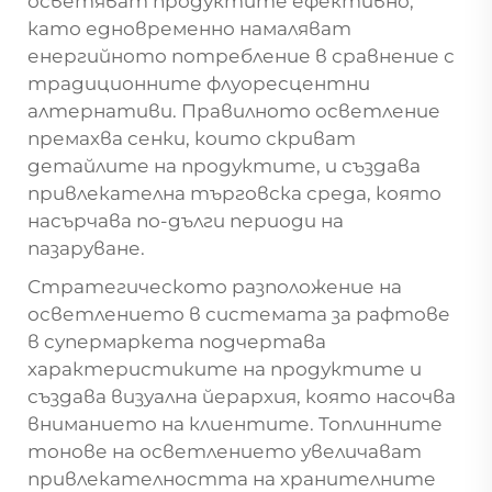
осветяват продуктите ефективно,
като едновременно намаляват
енергийното потребление в сравнение с
традиционните флуоресцентни
алтернативи. Правилното осветление
премахва сенки, които скриват
детайлите на продуктите, и създава
привлекателна търговска среда, която
насърчава по-дълги периоди на
пазаруване.
Стратегическото разположение на
осветлението в системата за рафтове
в супермаркета подчертава
характеристиките на продуктите и
създава визуална йерархия, която насочва
вниманието на клиентите. Топлинните
тонове на осветлението увеличават
привлекателността на хранителните