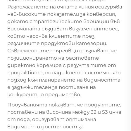
Разполагането на очната линия осигурява
най-високите показатели за конверсия,
докато стратегическите вариации във
височината създават визуален интерес,
който насочва клиентите през
различните продуктови категории.
Съвременните търговци осъзнават, че
позиционирането на рафтовете
директно корелира с резултатите от
продажбите, поради което системният
подход към планирането на видимостта
е задължителен за постигане на
конкурентно предимство.
Проучванията показват, че продуктите,
поставени на височина между 32 и 53 инча
от пода, осигуряват оптимална
видимост и достъпност за