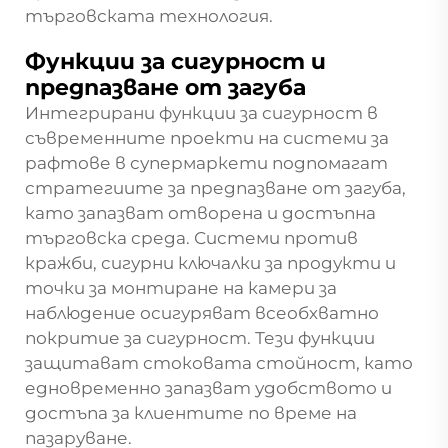
търговската технология.
Функции за сигурност и
предпазване от загуба
Интегрирани функции за сигурност в
съвременните проекти на системи за
рафтове в супермаркети подпомагат
стратегиите за предпазване от загуба,
като запазват отворена и достъпна
търговска среда. Системи против
кражби, сигурни ключалки за продукти и
точки за монтиране на камери за
наблюдение осигуряват всеобхватно
покритие за сигурност. Тези функции
защитават стоковата стойност, като
едновременно запазват удобството и
достъпа за клиентите по време на
пазаруване.