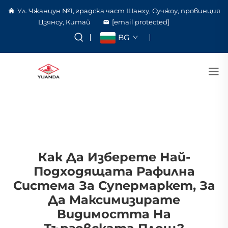
Ул. Чжанцун №1, градска част Шанху, Сучжоу, провинция
Цзянсу, Китай
[email protected]
BG
Как Да Изберете Най-
Подходящата Рафилна
Система За Супермаркет, За
Да Максимизирате
Видимостта На