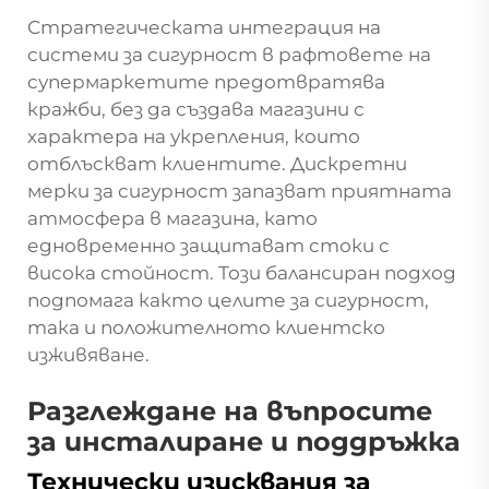
Стратегическата интеграция на
системи за сигурност в рафтовете на
супермаркетите предотвратява
кражби, без да създава магазини с
характера на укрепления, които
отблъскват клиентите. Дискретни
мерки за сигурност запазват приятната
атмосфера в магазина, като
едновременно защитават стоки с
висока стойност. Този балансиран подход
подпомага както целите за сигурност,
така и положителното клиентско
изживяване.
Разглеждане на въпросите
за инсталиране и поддръжка
Технически изисквания за