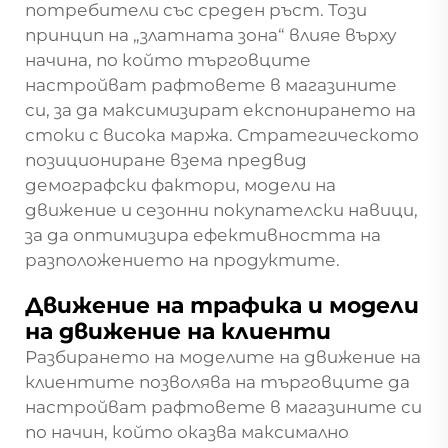
потребители със среден ръст. Този
принцип на „златната зона“ влияе върху
начина, по който търговците
настройват рафтовете в магазините
си, за да максимизират експонирането на
стоки с висока маржа. Стратегическото
позициониране взема предвид
демографски фактори, модели на
движение и сезонни покупателски навици,
за да оптимизира ефективността на
разположението на продуктите.
Движение на трафика и модели
на движение на клиенти
Разбирането на моделите на движение на
клиентите позволява на търговците да
настройват рафтовете в магазините си
по начин, който оказва максимално