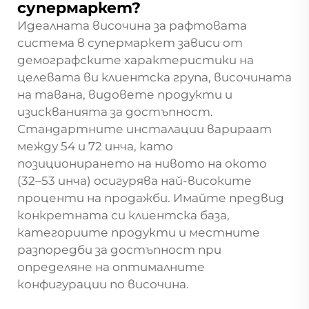
супермаркет?
Идеалната височина за рафтовата
система в супермаркет зависи от
демографските характеристики на
целевата ви клиентска група, височината
на тавана, видовете продукти и
изискванията за достъпност.
Стандартните инсталации варираат
между 54 и 72 инча, като
позиционирането на нивото на окото
(32–53 инча) осигурява най-високите
проценти на продажби. Имайте предвид
конкретната си клиентска база,
категориите продукти и местните
разпоредби за достъпност при
определяне на оптималните
конфигурации по височина.