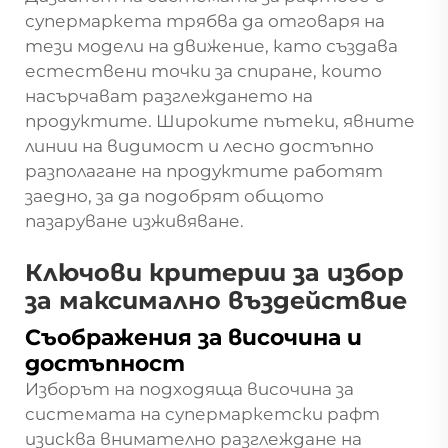
супермаркета трябва да отговаря на
тези модели на движение, като създава
естествени точки за спиране, които
насърчават разглеждането на
продуктите. Широките пътеки, явните
линии на видимост и лесно достъпно
разполагане на продуктите работят
заедно, за да подобрят общото
пазаруване изживяване.
Ключови критерии за избор
за максимално въздействие
Съображения за височина и
достъпност
Изборът на подходяща височина за
системата на супермаркетски рафт
изисква внимателно разглеждане на