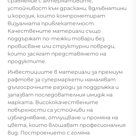
сравнение с алтернативите,
устойчивост към драскани, вдлъбнатини
и корозия, които компрометират
визуалната привлекателност.
Качествените материали също
поддържат по-тежки товари без
провисване или структурни повреди,
които засягат представянето на
продуктите.
Инвестициите в материали за премиум
рафтове за супермаркети намаляват
дългосрочните разходи за поддръжка и
запазват последователния имидж на
марката. Висококачествените
повърхности са устойчиви на
избледняване, отлущване и промяна на
цвета, които влошават професионалния
вид. Построението с голяма