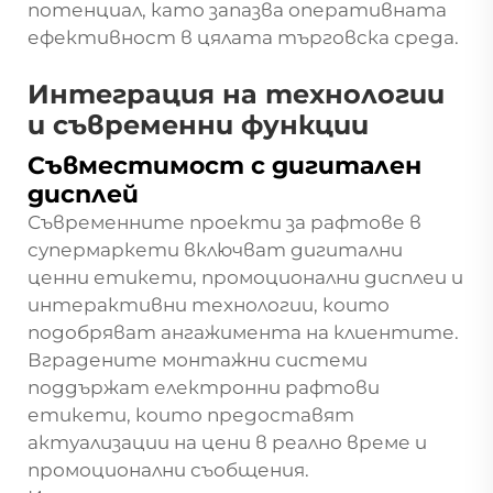
потенциал, като запазва оперативната
ефективност в цялата търговска среда.
Интеграция на технологии
и съвременни функции
Съвместимост с дигитален
дисплей
Съвременните проекти за рафтове в
супермаркети включват дигитални
ценни етикети, промоционални дисплеи и
интерактивни технологии, които
подобряват ангажимента на клиентите.
Вградените монтажни системи
поддържат електронни рафтови
етикети, които предоставят
актуализации на цени в реално време и
промоционални съобщения.