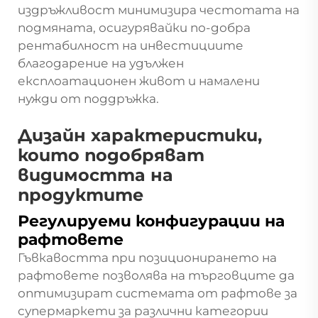
издръжливост минимизира честотата на
подмяната, осигурявайки по-добра
рентабилност на инвестициите
благодарение на удължен
експлоатационен живот и намалени
нужди от поддръжка.
Дизайн характеристики,
които подобряват
видимостта на
продуктите
Регулируеми конфигурации на
рафтовете
Гъвкавостта при позиционирането на
рафтовете позволява на търговците да
оптимизират системата от рафтове за
супермаркети за различни категории