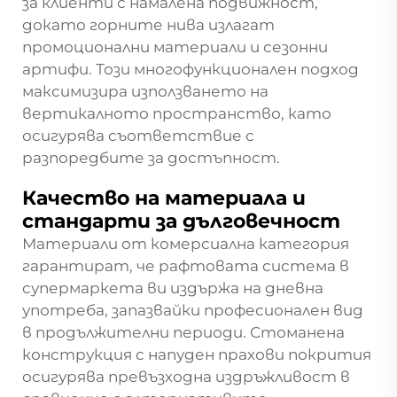
за клиенти с намалена подвижност,
докато горните нива излагат
промоционални материали и сезонни
артифи. Този многофункционален подход
максимизира използването на
вертикалното пространство, като
осигурява съответствие с
разпоредбите за достъпност.
Качество на материала и
стандарти за дълговечност
Материали от комерсиална категория
гарантират, че рафтовата система в
супермаркета ви издържа на дневна
употреба, запазвайки професионален вид
в продължителни периоди. Стоманена
конструкция с напуден прахови покрития
осигурява превъзходна издръжливост в