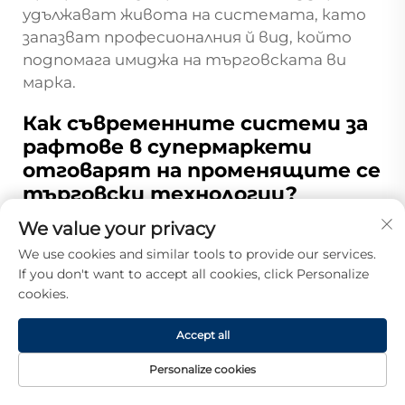
удължават живота на системата, като
запазват професионалния й вид, който
подпомага имиджа на търговската ви
марка.
Как съвременните системи за
рафтове в супермаркети
отговарят на променящите се
търговски технологии?
Съвременните проекти за рафтове в
We value your privacy
супермаркети включват интегрирано
We use cookies and similar tools to provide our services.
разпределение на електроенергия,
If you don't want to accept all cookies, click Personalize
системи за монтиране на цифрови
cookies.
дисплеи и скрита окабеляване, които
поддържат електронни етикети за
Accept all
рафтове, рекламни екрани и
Personalize cookies
интерактивни технологии. Тази
инфраструктура осигурява актуализации
НАЧАЛО
ПРОДУКТИ
ИМЕЙЛ
ТЕЛ.