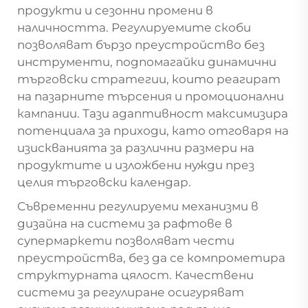
продукти и сезонни промени в
наличността. Регулируемите скоби
позволяват бързо преустройство без
инструменти, подпомагайки динамични
търговски стратегии, които реагират
на пазарните търсения и промоционални
кампании. Тази адаптивност максимизира
потенциала за приходи, като отговаря на
изискванията за различни размери на
продуктите и изложбени нужди през
целия търговски календар.
Съвременни регулируеми механизми в
дизайна на системи за рафтове в
супермаркети позволяват чести
преустройства, без да се компрометира
структурната цялост. Качествени
системи за регулиране осигуряват