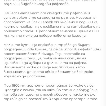
различни видове складови рафтове.
Най-голямата част от складовите рафтове в
супермаркетите са средни по размер. Носещата
способност на всеки етаж обикновено е под 500 кг,
което отговаря на изискванията за натоварване на
повечето стоки. Препоръчителната ширина е 600
мм, която може да побере повечето кашони.
Малките кутии за опаковане трябва да бъдат
подредени в две колони, за да се използва ефективно
пространството в склада. Тези рафтове са
подредени в редици, така че няма специални
изисквания за избора на дължината на рафта.
Височината може да бъде над 2000 мм, като
височината, до която обикновеният човек може
нормално да достигне.
Под 1800 мм, горното пространство може да се
използва с помощта на някакво стълно оборудване,
затова артищите с нисък оборот и малко тегло
трябва да се поставят в горното пространство.