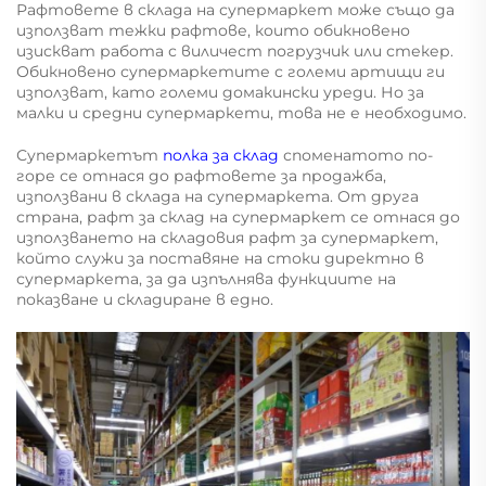
Рафтовете в склада на супермаркет може също да
използват тежки рафтове, които обикновено
изискват работа с виличест погрузчик или стекер.
Обикновено супермаркетите с големи артищи ги
използват, като големи домакински уреди. Но за
малки и средни супермаркети, това не е необходимо.
Супермаркетът
полка за склад
споменатото по-
горе се отнася до рафтовете за продажба,
използвани в склада на супермаркета. От друга
страна, рафт за склад на супермаркет се отнася до
използването на складовия рафт за супермаркет,
който служи за поставяне на стоки директно в
супермаркета, за да изпълнява функциите на
показване и складиране в едно.