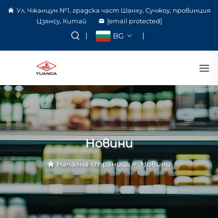
Ул. Чжанцун №1, градска част Шанху, Сучжоу, провинция
Цзянсу, Китай
[email protected]
BG
Новини
Начална страница
>
Новини