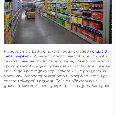
На горната снимка е показан един складов
полица в
супермаркет
. Долното пространство се използва
за показване на стоки за продажба, докато горното
пространство е за съхранение на стоки. Този режим
на складов рафт за супермаркет може да използва
максимално пространството в супермаркета и да
спести складови разходи. Това е нова форма на
дисплей, която много супермаркети използват днес.