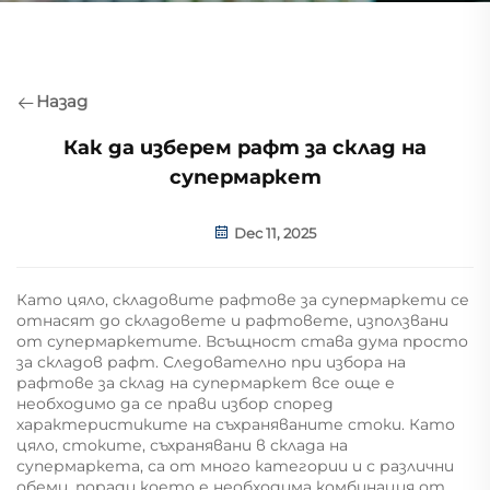
Назад
Как да изберем рафт за склад на
супермаркет
Dec 11, 2025
Като цяло, складовите рафтове за супермаркети се
отнасят до складовете и рафтовете, използвани
от супермаркетите. Всъщност става дума просто
за складов рафт. Следователно при избора на
рафтове за склад на супермаркет все още е
необходимо да се прави избор според
характеристиките на съхраняваните стоки. Като
цяло, стоките, съхранявани в склада на
супермаркета, са от много категории и с различни
обеми, поради което е необходима комбинация от