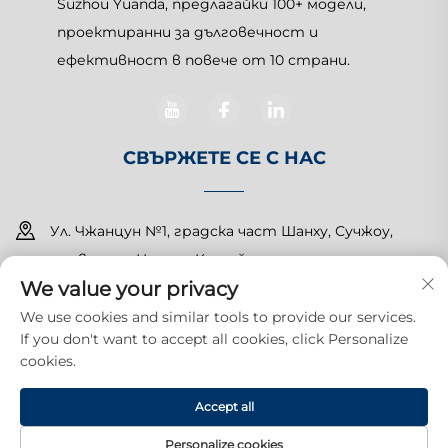
Suzhou Yuanda, предлагайки 100+ модели,
проектиранни за дълговечност и
ефективност в повече от 10 страни.
СВЪРЖЕТЕ СЕ С НАС
Ул. Чжанцун №1, градска част Шанху, Сучжоу,
провинция Цзянсу, Китай
We value your privacy
+86-15150179453
We use cookies and similar tools to provide our services.
If you don't want to accept all cookies, click Personalize
[email protected]
cookies.
Автоматно право © 2026 Сучжоу Юанда Комършъл
Accept all
Продъктс К., ООД. Всички права запазени.
Политика за
поверителност
Personalize cookies