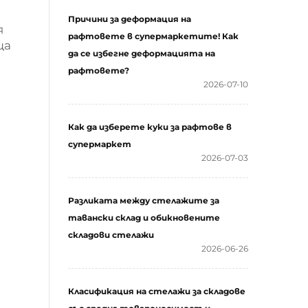
Причини за деформация на
я
рафтовете в супермаркетите! Как
ща
да се избегне деформацията на
рафтовете?
2026-07-10
Как да изберете куки за рафтове в
супермаркет
2026-07-03
Разликата между стелажите за
тавански склад и обикновените
складови стелажи
2026-06-26
Класификация на стелажи за складове