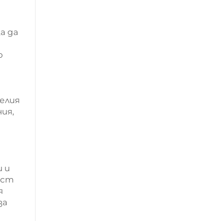
а да
о
елия
ия,
 и
ост
я
за