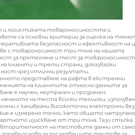
я и логистиката товароносимостта и
вете са основни критерии за оценка на тяхно
оперативната безопасност и ефективност на ц
ове с товароносимост три тона на нашата
ест за претегляне и тест за товароносимост
на клиенти и трети страни, доказвайки
дност чрез отлични резултати.
еалното представяне на рафта в екстремни
ъмненията на клиентите относно данните за
не е научен, неутрален и прозрачен:
В началото на теста всички теглилки, използван
лени с калибрани високоточни електронни вез
ежие е измерено точно, като общото натрупан
дартното изискване от три тона. Тази стъпка
 авторитетност на тестовите данни от сам
вя здрава основа за последващите тестове за