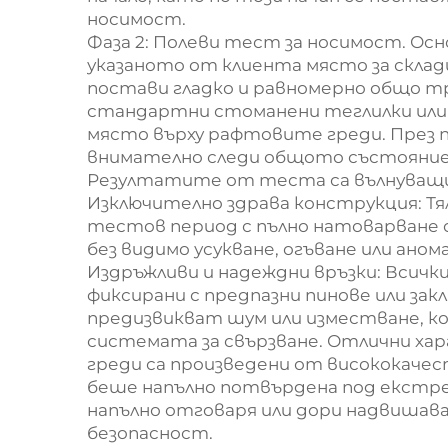
носимост.
Фаза 2: Полеви тест за носимост. Ос
указаното от клиента място за склади
постави гладко и равномерно общо 
стандартни стоманени теглилки или
място върху рафтовите греди. През 
внимателно следи общото състояние
Резултатите от теста са вълнуващ
Изключително здрава конструкция: Тя
тестов период с пълно натоварване 
без видимо усукване, огъване или аном
Издръжливи и надеждни връзки: Всички
фиксирани с предпазни пинове или зак
предизвикват шум или изместване, к
системата за свързване. Отлични ха
греди са произведени от висококаче
беше напълно потвърдена под екстре
напълно отговаря или дори надвишав
безопасност.