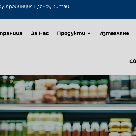
оу, провинция Цзянсу, Китай
траница
За Нас
Продукти
Изтегляне
Св