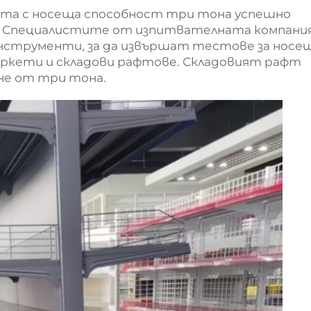
ата с носеща способност три тона успешно
. Специалистите от изпитвателната компани
инструменти, за да извършат тестове за носе
аркети и складови рафтове. Складовият рафт
не от три тона.