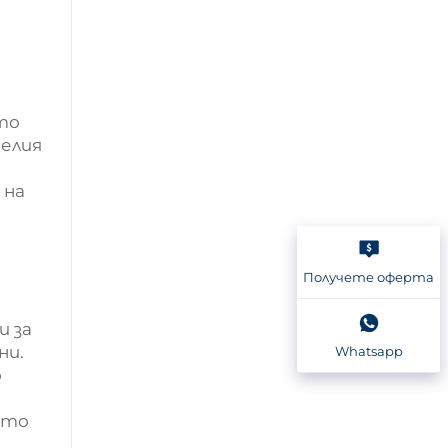
то
елия
 на
Получете оферта
и за
ни.
Whatsapp
о
ото