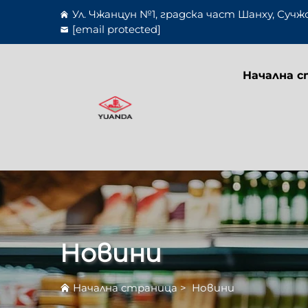
Ул. Чжанцун №1, градска част Шанху, Сучж
[email protected]
Начална с
Новини
Начална страница
>
Новини