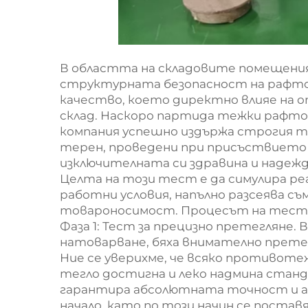
В областта на складовите помещени
структурната безопасност на рафто
качество, което директно влияе на 
склад. Наскоро партида тежки рафт
компания успешно издържа строгия т
терен, проведени при присъствието 
изключителната си здравина и надеж
Целта на този тест е да симулира р
работни условия, напълно разсеява с
товароносимост. Процесът на тества
Фаза 1: Тест за прецизно претегляне. 
натоварване, бяха внимателно претег
Ние се уверихме, че всяко противот
тегло достигна и леко надмина стан
гарантира абсолютната точност и
начало, като по този начин се поста