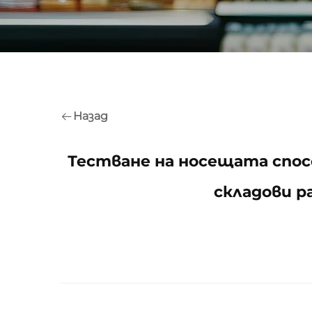
Назад
Тестване на носещата спос
складови р