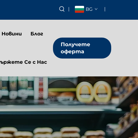
BG
Новини
Блог
Получете
оферта
ържете Се с Нас