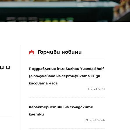
Горчиви новини
и и
Поздравления към Suzhou Yuanda Shelf
за получаване на сертификата CE за
касовата маса
2026-07-31
Характеристики на складските
клетки
2026-07-24