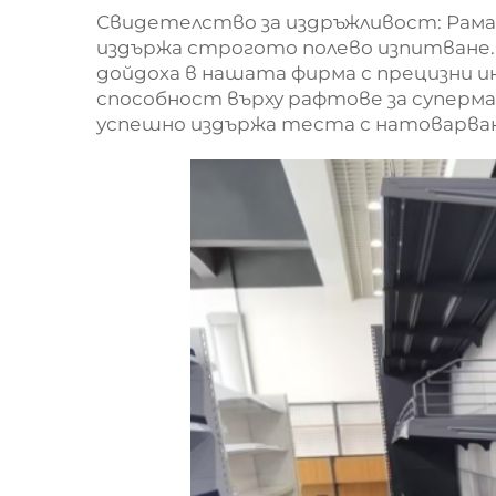
Свидетелство за издръжливост: Рам
издържа строгото полево изпитване
дойдоха в нашата фирма с прецизни 
способност върху рафтове за суперм
успешно издържа теста с натоварва