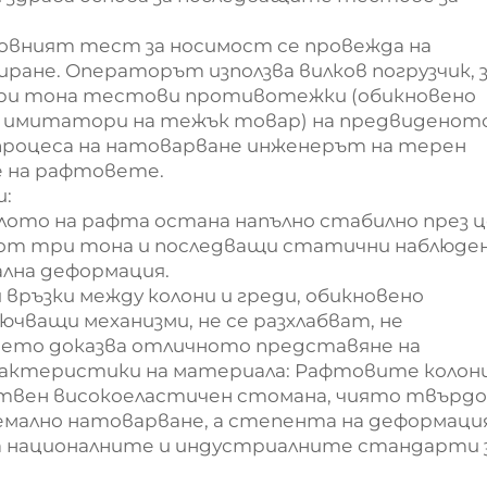
новният тест за носимост се провежда на
ране. Операторът използва вилков погрузчик, з
три тона тестови противотежки (обикновено
 имитатори на тежък товар) на предвиденот
процеса на натоварване инженерът на терен
 на рафтовете.
и:
лото на рафта остана напълно стабилно през ц
от три тона и последващи статични наблюден
ална деформация.
 връзки между колони и греди, обикновено
лючващи механизми, не се разхлабват, не
оето доказва отличното представяне на
рактеристики на материала: Рафтовите колони
ствен високоеластичен стомана, чиято твърд
мално натоварване, а степента на деформаци
а националните и индустриалните стандарти 