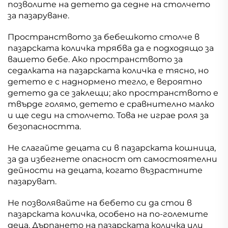
позволите на детето да седне на столчето
за пазаруване.
Пространството за бебешкото столче в
пазарската количка трябва да е подходящо за
вашето бебе. Ако пространството за
седалката на пазарската количка е тясно, но
детето е с наднормено тегло, е вероятно
детето да се заклещи; ако пространството е
твърде голямо, детето е сравнително малко
и ще седи на столчето. Това не играе роля за
безопасността.
Не слагайте децата си в пазарската кошница,
за да избегнете опасност от самостоятелни
дейности на децата, когато възрастните
пазаруват.
Не позволявайте на бебето си да стои в
пазарската количка, особено на по-големите
деца. Дърпането на пазарската количка или