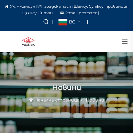
Ул. Чжанцун №1, градска част Шанху, Сучжоу, провинция
Цзянсу, Китай
[email protected]
BG
Новини
Начална страница
>
Новини