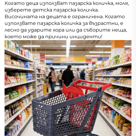
Когато деца използват пазарска количка, моля,
изберете детска пазарска количка.
Височината на децата е ограничена. Когато
използвате пазарска количка за възрастни, е
лесно да ударите хора или да съборите неща,
което може да причини инциденти!