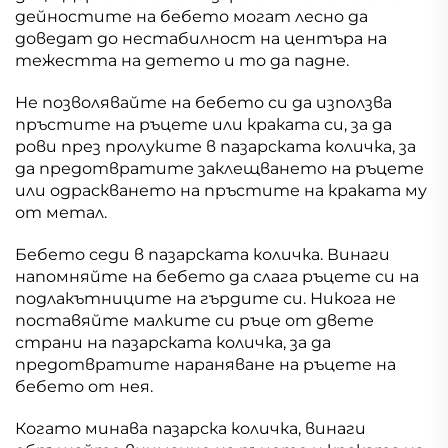
дейностите на бебето могат лесно да
доведат до нестабилност на центъра на
тежестта на детето и то да падне.
Не позволявайте на бебето си да използва
пръстите на ръцете или краката си, за да
рови през пролуките в пазарската количка, за
да предотвратите заклещването на ръцете
или одраскването на пръстите на краката му
от метал.
Бебето седи в пазарската количка. Винаги
напомняйте на бебето да слага ръцете си на
подлакътниците на гърдите си. Никога не
поставяйте малките си ръце от двете
страни на пазарската количка, за да
предотвратите нараняване на ръцете на
бебето от нея.
Когато минава пазарска количка, винаги