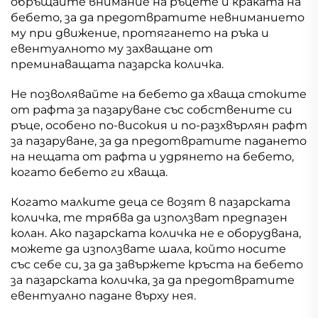
обръщайте внимание на ръцете и краката на
бебето, за да предотвратите невниманието
му при движение, протягането на ръка и
евентуалното му захващане от
преминаващата пазарска количка.
Не позволявайте на бебето да хваща стоките
от рафта за пазаруване със собствените си
ръце, особено по-високия и по-разхвърлян рафт
за пазаруване, за да предотвратите падането
на нещата от рафта и удрянето на бебето,
когато бебето ги хваща.
Когато малките деца се возят в пазарската
количка, те трябва да използват предпазен
колан. Ако пазарската количка не е оборудвана,
можете да използвате шала, който носите
със себе си, за да завържете кръста на бебето
за пазарската количка, за да предотвратите
евентуално падане върху нея.