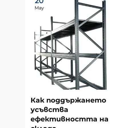
20
May
Как поддържането
усъвства
ефективността на