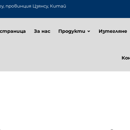
оу, провинция Цзянсу, Китай
 страница
За нас
Продукти
Изтегляне
Ко