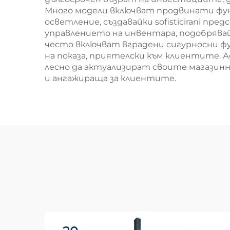
Много модели включват продвинати функ
осветление, създавайки sofisticirani п
управлението на инвентара, подобрява
често включват вградени сигурносни ф
на показа, приятелски към клиентите.
лесно да актуализират своите магазинн
и ангажираща за клиентите.