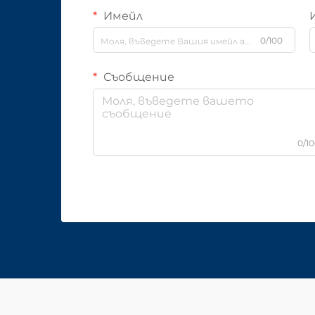
Имейл
0/100
Съобщение
0/1