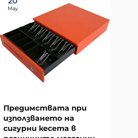
20
2
May
Ma
За
Предимствата при
те
използването на
от
сигурни кесета в