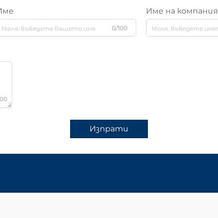
Име
Име на компани
0/100
000
Изпрати