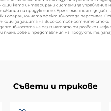
ции като интегрирани системи за управление на 
редставяния на продуктите. Ергономичният дизайн
йки операционната ефективност за персонала. Ос
ункции за защита на високостойностните стоки,
 Адаптивността на разгънатото търговско шефче 
и планирове и представяния на продуктите, запа
Съвети и трикове