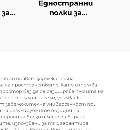
Едностранни
 за
полки за
dola
супермаркет за
южноамерикански
мини-маркети YD-
S008
ито го правят задължителна
а на пространството, като използва
ростор без да се разширява площта на
е от различни ъгли, усилвайки
ат забележителна универсалност при
я на регулируемите позиции на
рани за бързо и лесно събиране,
те, използвани за тях, гарантира
ява общия външен вид на магазина.