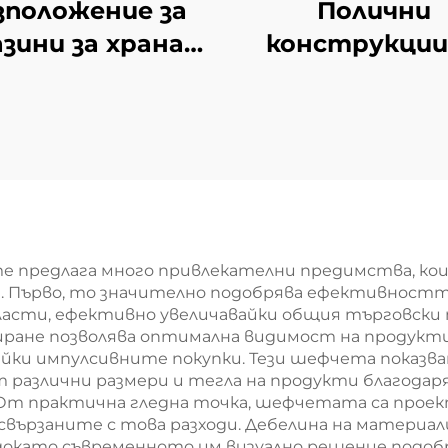
зположение за
Полични
зини за храна и
конструкции
ни-маркет YD-
косметика Gon
S014
YD-S004B
е предлага много привлекателни предимства, ко
 Първо, то значително подобрява ефективностт
сти, ефективно увеличавайки общия търговски п
ране позволява оптимална видимост на продуктит
йки импулсивните покупки. Тези шефчета показв
 различни размери и тегла на продукти благодар
т практична гледна точка, шефчетата са проекти
свързаните с това разходи. Дебелина на материали
докато съвременното им визуално решение подобр