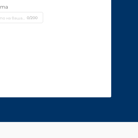
ята
0/200