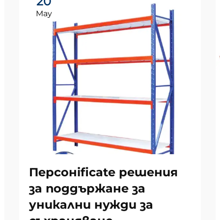
20
May
Персонificate решения
за поддържане за
уникални нужди за