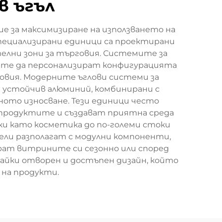
в ъгъл
е за максимизиране на използването на
специализирани единици са проектирани
лни зони за търговия. Системите за
вците да персонализират конфигурацията
овия. Модерните ъглови системи за
 устойчив алюминий, комбинирани с
то износване. Тези единици често
продуктите и създават приятна среда
ки като косметика до по-големи стоки
дели разполагат с модулни компоненти,
рат витрините си сезонно или според
йки отворен и достъпен дизайн, който
на продукти.