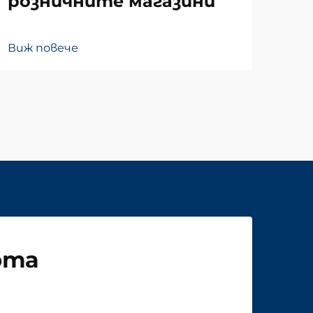
розничните магазини
Виж
Виж повече
рта