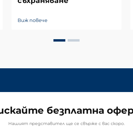
съхраняване
Виж повече
искайте безплатна офе
Нашият представител ще се свърже с вас скоро.