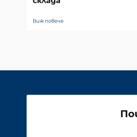
склада
Виж повече
По