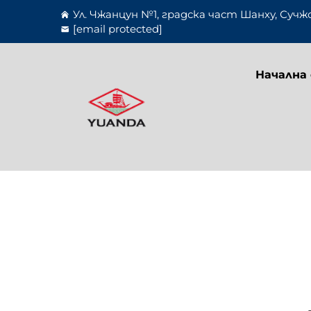
Ул. Чжанцун №1, градска част Шанху, Сучж
[email protected]
Начална