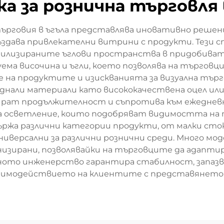
ка за рознична търговля 
търговия в ъгъла представлява иновативно решени
здава привлекателни витрини с продукти. Тези 
илизираните ъглови пространства в придобивате
уема височина и ъгли, което позволява на търго
 на продуктите и изискванията за визуална търг
днали материали като висококачествена оцел или
рат продължителност и съпротива към ежедневно
а осветление, които подобряват видимостта на 
ържа различни категории продукти, от малки сто
ниверсални за различни рознични среди. Много мо
низирани, позволявайки на търговците да адапти
ото инженерство гарантира стабилност, запазва
заимодействието на клиентите с представянето 