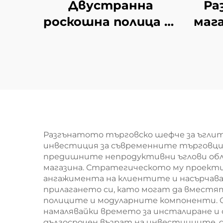
Двустранна
Ра
роскошна полица за
мага
супермаркет YD-
ми
S035
Разгънатото търговско шефче за ъглит
инвестиция за съвременните търговци.
предишните непродуктивни ъглови обла
магазина. Стратегическото му проекти
ангажимента на клиентите и насърчава
прилагането си, като могат да вместят
полиците и модуларните компоненти. О
намалявайки времето за инсталиране и 
дългосрочен възрат на инвестициите, 