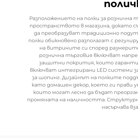
полич
Разположението на полки за рознична 
пространството в магазина, докато съ
да преобразуват традиционно подут
полки обикновено разполагат с регулир
на витрините си според размерите
рознична търговия включват напре
защитни покрития, които гаранти
включват интегрирани LED системи з
за шопинг. Дизайнът на полките подд
като домашен декор, което ги прави у
които могат лесно да бъдат преорга
промяната на наличността. Структурн
насърчава в