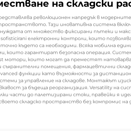
местване на складски ра
редставлява революционен напредък в модерните 
пространството. Тази иновативна система включ
ки нуждата от множество фиксирани пътеки и ма
ofisticirani електронни контроли, които позволя
точно където са необходими. Всяка мобилна единиц
, които гарантират безопасна операция. Система
t мотори, които могат да преместят натоварван
ни съхранителни помещения, фармацевтични складо
dvanced функции като възможности за дистанци
стеми за управление на складове. Монтажът изи
авост за бъдеща реорганизация. Versatility на с
алки части до палетизирани стоки, правейки я ид
воето складско пространство без компромис на