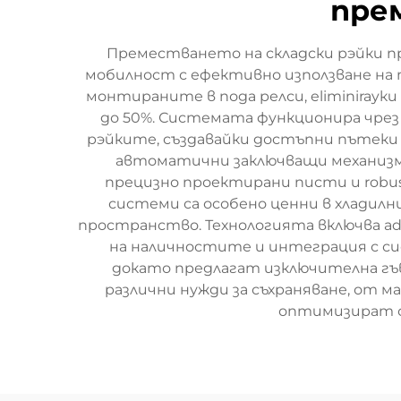
пре
Преместването на складски рэйки п
мобилност с ефективно използване на 
монтираните в пода релси, eliminiray
до 50%. Системата функционира чрез s
рэйките, създавайки достъпни пътеки 
автоматични заключващи механизми
прецизно проектирани писти и robus
системи са особено ценни в хладил
пространство. Технологията включва a
на наличностите и интеграция с си
докато предлагат изключителна гъвк
различни нужди за съхраняване, от м
оптимизират с