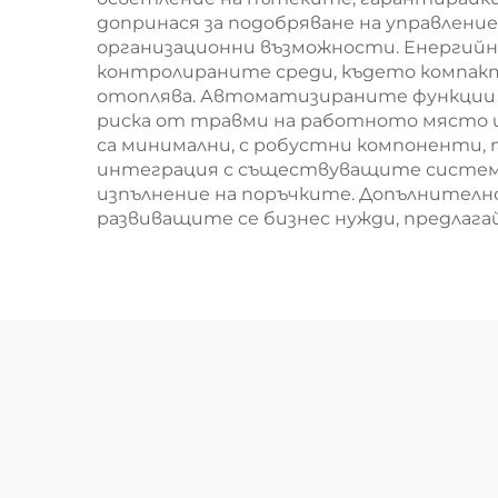
допринася за подобряване на управление
организационни възможности. Енергийн
контролираните среди, където компакт
отоплява. Автоматизираните функции 
риска от травми на работното място и
са минимални, с робустни компоненти, 
интеграция с съществуващите системи 
изпълнение на поръчките. Допълнителн
развиващите се бизнес нужди, предлаг