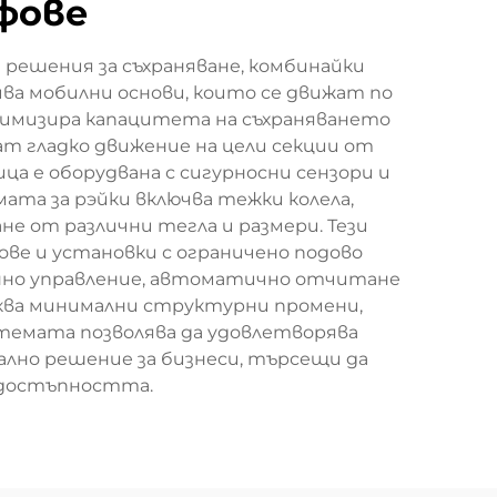
фове
решения за съхраняване, комбинайки
ва мобилни основи, които се движат по
ксимизира капацитета на съхраняването
ват гладко движение на цели секции от
а е оборудвана с сигурносни сензори и
та за рэйки включва тежки колела,
е от различни тегла и размери. Тези
ве и установки с ограничено подово
онно управление, автоматично отчитане
сква минимални структурни промени,
истемата позволява да удовлетворява
еално решение за бизнеси, търсещи да
 достъпността.