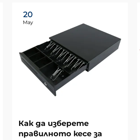
20
May
Как да изберете
правилното кесе за