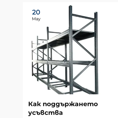
20
May
Как поддържането
усъвства