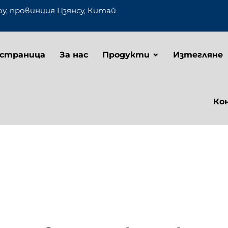
оу, провинция Цзянсу, Китай
 страница
За нас
Продукти
Изтегляне
Ко