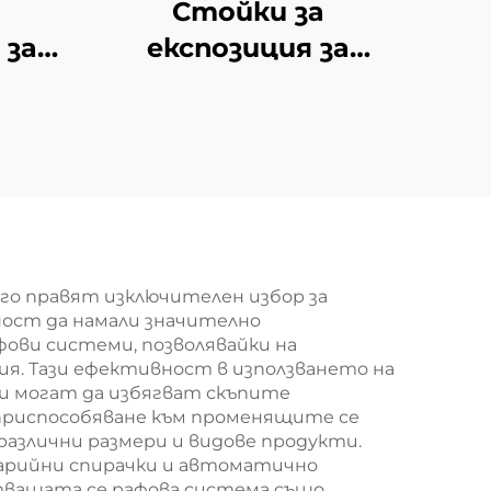
Стойки за
 за
експозиция за
dola
магазини YD-S034
го правят изключителен избор за
ност да намали значително
ови системи, позволявайки на
. Тази ефективност в използването на
и могат да избягват скъпите
 приспособяване към променящите се
 различни размери и видове продукти.
варийни спирачки и автоматично
стващата се рафова система също