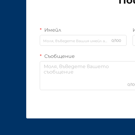
По
Имейл
0/100
Съобщение
0/1