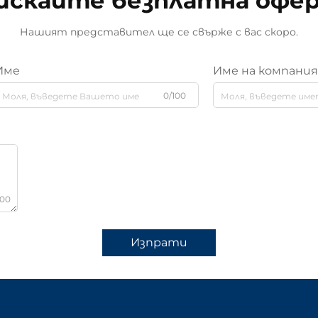
искайте безплатна офе
Нашият представител ще се свърже с вас скоро.
Име
Име на компани
0/100
000
Изпрати