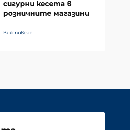
сигурни кесета в
розничните магазини
Виж
Виж повече