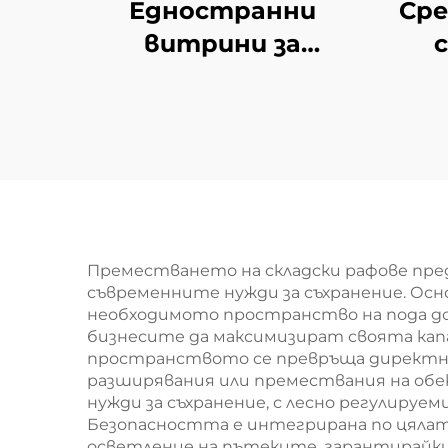
Едностранни
Сре
витрини за
магазин YD-S002
Преместването на складски рафове пре
съвременните нужди за съхранение. Ос
необходимото пространство на пода до
бизнесите да максимизират своята ка
пространството се превръща директно
разширявания или премествания на обе
нужди за съхранение, с лесно регулируе
Безопасността е интегрирана по цялат
осветление на пътеките, гарантирайки 