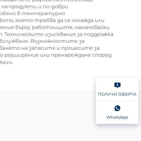
 на продукти и по-добри
собено в температурно
то, което трябва да се охлажда или
ние върху работниците, намалявайки
 Техническите изисквания за поддръжка
обслужване. Възможностите за
ването на запасите и процесите за
що разширение или пренареждане според
ации.
ПОЛУЧИ ОФЕРТА
WhatsApp