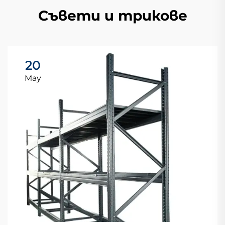
Съвети и трикове
20
May