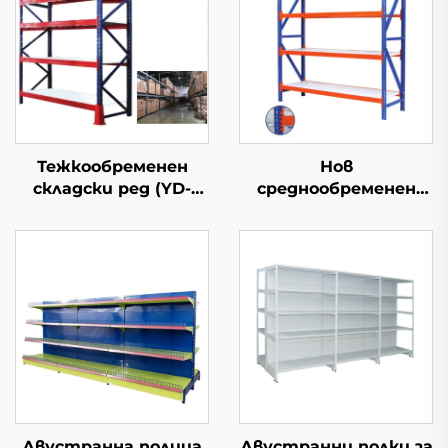
Тежкообременен
Нов
складски ред (YD-
среднообременен
S027)
складски ред
Двустранна полица
Двустранни полки за