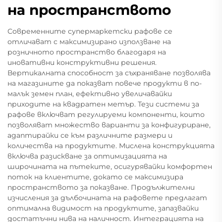
на пространството
Современните супермаркетски рафове се
отличават с максимизирано използване на
розничното пространство благодаря на
иновативни конструктивни решения.
Вертикалната способност за съхраняване позволява
на магазините да показват повече продукти в по-
малък земен план, ефективно увеличавайки
приходите на квадратен метър. Тези системи за
рафове включват регулируеми компоненти, които
позволяват множество варианти за конфигуриране,
адаптирайки се към различните размери и
количества на продуктите. Мислена конструкцията
включва разискване за оптимизацията на
широчината на пътеките, осигурявайки комфортен
поток на клиентите, докато се максимизира
пространството за показване. Продължителни
изчисления за дълбочината на рафовете предлагат
оптимална видимост на продуктите, запазвайки
достатъчни нива на наличност. Интеграцията на