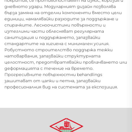
покрития, се противопоставят на износ, корозия и
дневното удари. Модуларният дизайн позволява
бърза замяна на отделни компоненти вместо цели
единици, намалявайки разходите за поддържане и
спирачките. Лесноочистими повърхности и
изтеглими части облесняват регулярната
санитизация и поддържането, запазвайки
стандартите на хигиена с минимален усилия.
Робустното строителство поддържа тежки
натоварвания, запазвайки структурната
целостност, предотвратявайки провлачването или
деформацията с течение на времето.
Прогресивните повърхностни behandlings
зашитават от цапки и петна, запазвайки
професионалния вид на системата за експозиция.