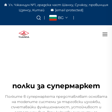
Ул. Чжанцун №1, градска част Шанху, Сучжоу, провинция
Цзянсу, Китай
[email protected]
BG
полки за супермаркет
Полките в супермаркета представляват основата
на modenите системи за търговски изложби,
съчетавайки функционалност, устойчивост и