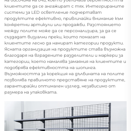
на височина на очи, което увеличава вероятността
клиентите да се ангажират с тях. Интегрираните
системи за LED осветление подчертават
продуктите ефективно, привличайки внимание към
конкретни артикули или продажби. Разстоянието
между полите може да се персонализира, за да се
създадат визуални преки, които помагат на
клиентите лесно да намират категории продукти.
Ясната организация на продуктите става възможна
благодаря на вградените разделители и маркери за
категории, което намалява замаяния на клиентите и
подобрява ефективността на шопинга.
Възможността за корекция на дълбината на полите
позволява правилното представяне на продуктите,
гарантирайки оптимален изглед, независимо от
размера на упаковката.