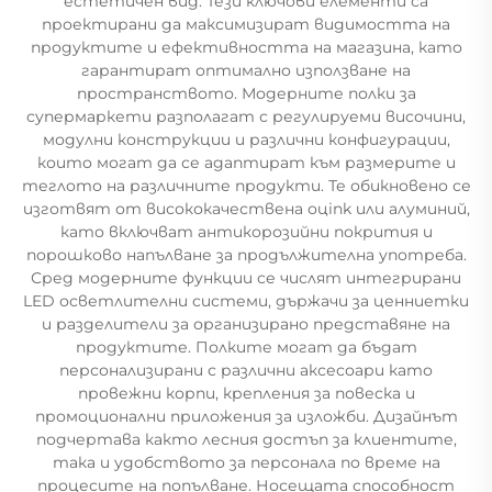
естетичен вид. Тези ключови елементи са
проектирани да максимизират видимостта на
продуктите и ефективността на магазина, като
гарантират оптимално използване на
пространството. Модерните полки за
супермаркети разполагат с регулируеми височини,
модулни конструкции и различни конфигурации,
които могат да се адаптират към размерите и
теглото на различните продукти. Те обикновено се
изготвят от висококачествена оцink или алуминий,
като включват антикорозийни покрития и
порошково напълване за продължителна употреба.
Сред модерните функции се числят интегрирани
LED осветлителни системи, държачи за ценниетки
и разделители за организирано представяне на
продуктите. Полките могат да бъдат
персонализирани с различни аксесоари като
провежни корпи, крепления за повеска и
промоционални приложения за изложби. Дизайнът
подчертава както лесния достъп за клиентите,
така и удобството за персонала по време на
процесите на попълване. Носещата способност