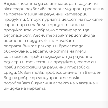
Възможността да се интегрират различни
аксесоари позволява персонализирани решения
за презентация на различни категории
продукти. Структурната целост на полките
гарантира стабилна презентация на
продуктите, съобразно с стандарти за
безопасност. Лесните характеристики за
чистене и поддръжка намаляват
оперативните разходи и времето за
обслужване. Версатилността на тези
системи ги прави подходящи за различни
размери и тежести на продукти, което ги
прави подходящи за различни търговски
среди. Освен това, професионалният външен
вид на добре организираните полки
подобряват визуалния аспект на магазина и
имиджа на марката.