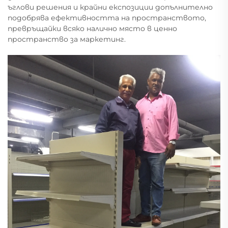
ъглови решения и крайни експозиции допълнително
подобрява ефективността на пространството,
превръщайки всяко налично място в ценно
пространство за маркетинг.