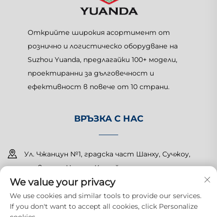
Открийте широкия асортимент от
рознично и логистическо оборудване на
Suzhou Yuanda, предлагайки 100+ модели,
проектиранни за дълговечност и
ефективност в повече от 10 страни.
ВРЪЗКА С НАС
Ул. Чжанцун №1, градска част Шанху, Сучжоу,
провинция Цзянсу, Китай
We value your privacy
+86-15150179453
We use cookies and similar tools to provide our services.
If you don't want to accept all cookies, click Personalize
[email protected]