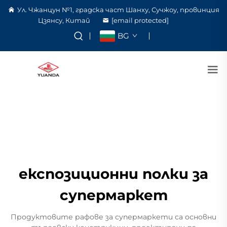
Ул. Чжанцун №1, градска част Шанху, Сучжоу, провинция
Цзянсу, Китай
[email protected]
BG
експозиционни полки за
супермаркет
Продуктовите рафове за супермаркети са основни