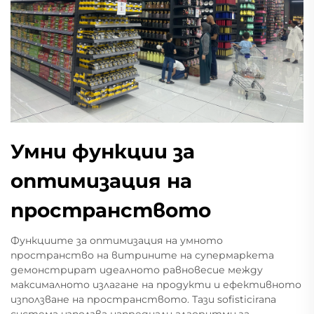
Умни функции за
оптимизация на
пространството
Функциите за оптимизация на умното
пространство на витрините на супермаркета
демонстрират идеалното равновесие между
максималното излагане на продукти и ефективното
използване на пространството. Тази sofisticirana
система използва напреднали алгоритми за