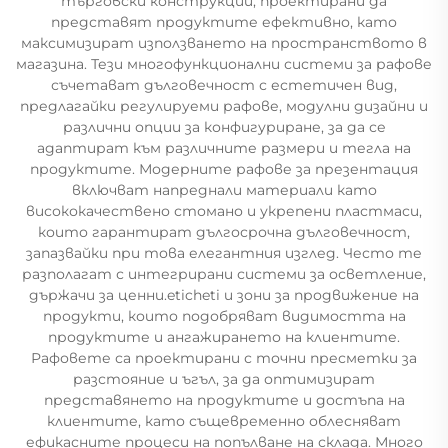
търговски конструкции, проектирани да
представят продуктите ефективно, като
максимизират използването на пространството в
магазина. Тези многофункционални системи за рафове
съчетават дълговечност с естетичен вид,
предлагайки регулируеми рафове, модулни дизайни и
различни опции за конфигуриране, за да се
адаптират към различните размери и тегла на
продуктите. Модерните рафове за презентация
включват напреднали материали като
висококачествено стомано и укрепени пластмаси,
които гарантират дългосрочна дълговечност,
запазвайки при това елегантния изглед. Често те
разполагат с интегрирани системи за осветление,
държачи за ценни.eticheti и зони за продвижение на
продукти, които подобряват видимостта на
продуктите и ангажирането на клиентите.
Рафовете са проектирани с точни пресметки за
разстояние и ъгъл, за да оптимизират
представянето на продуктите и достъпа на
клиентите, като същевременно облесняват
ефикасните процеси на попълване на склада. Много