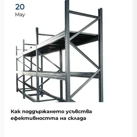
20
May
Как поддържането усъвства
ефективността на склада