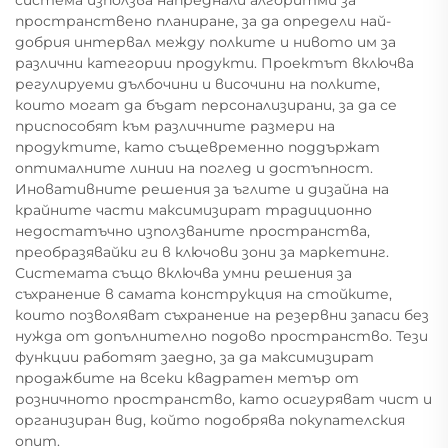
пространствено планиране, за да определи най-
добрия интервал между полките и нивото им за
различни категории продукти. Проектът включва
регулируеми дълбочини и височини на полките,
които могат да бъдат персонализирани, за да се
приспособят към различните размери на
продуктите, като същевременно поддържат
оптималните линии на поглед и достъпност.
Иновативните решения за ъглите и дизайна на
крайните части максимизират традиционно
недостатъчно използваните пространства,
преобразявайки ги в ключови зони за маркетинг.
Системата също включва умни решения за
съхранение в самата конструкция на стойките,
които позволяват съхранение на резервни запаси без
нужда от допълнително подово пространство. Тези
функции работят заедно, за да максимизират
продажбите на всеки квадратен метър от
розничното пространство, като осигуряват чист и
организиран вид, който подобрява покупателския
опит.