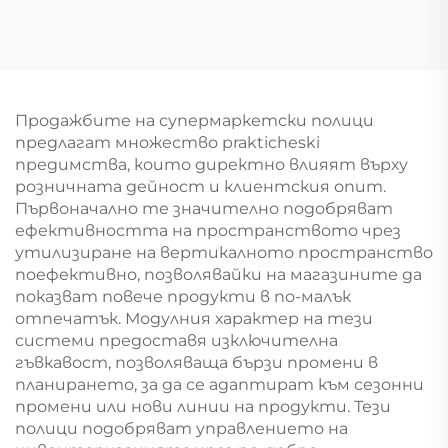
косметика Gondola
YD-S004B
Продажбите на супермаркетски полици
предлагат множество prakticheski
предимства, които директно влияят върху
розничната дейност и клиентския опит.
Първоначално те значително подобряват
ефективността на пространството чрез
утилизиране на вертикалното пространство
поефективно, позволявайки на магазините да
показват повече продукти в по-малък
отпечатък. Модулния характер на тези
системи предоставя изключителна
гъвкавост, позволяваща бързи промени в
планирането, за да се адаптират към сезонни
промени или нови линии на продукти. Тези
полици подобряват управлението на