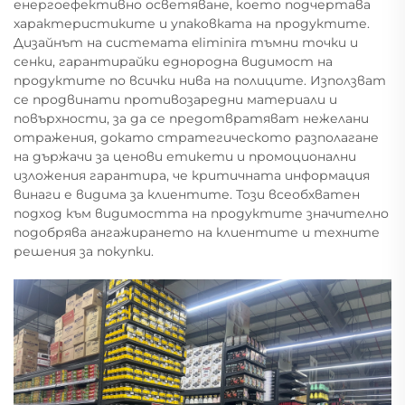
енергоефективно осветяване, което подчертава
характеристиките и упаковката на продуктите.
Дизайнът на системата eliminira тъмни точки и
сенки, гарантирайки еднородна видимост на
продуктите по всички нива на полиците. Използват
се продвинати противозаредни материали и
повърхности, за да се предотвратяват нежелани
отражения, докато стратегическото разполагане
на държачи за ценови етикети и промоционални
изложения гарантира, че критичната информация
винаги е видима за клиентите. Този всеобхватен
подход към видимостта на продуктите значително
подобрява ангажирането на клиентите и техните
решения за покупки.