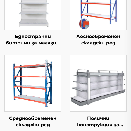
Едностранни
Леснообременен
витрини за магазин
складски ред
YD-S002
Среднообременен
Полични
складски ред
конструкции за