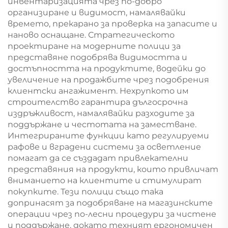
инвентаризацията чрез по-добро
организиране и видимост, намалявайки
времето, прекарано за проверка на запасите и
наново оснащане. Стратегическото
проектиране на модерните полици за
представяне подобрява видимостта и
достъпността на продуктите, водейки до
увеличение на продажбите чрез подобрения
клиентски ангажимент. Нехрупкото им
строителство гарантира дългосрочна
издръжливост, намалявайки разходите за
поддържане и честотата на заместване.
Интегрираните функции като регулируеми
рафове и вградени системи за осветление
помагат да се създадат привлекателни
представяния на продукти, които привличат
вниманието на клиентите и стимулират
покупките. Тези полици също така
допринасят за подобряване на магазинските
операции чрез по-лесни процедури за чистене
и поддържане, докато техният ергономичен