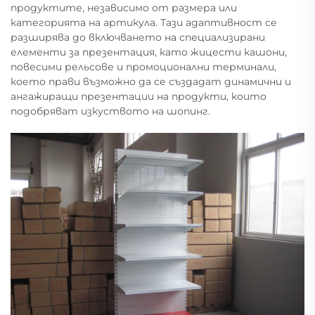
продуктите, независимо от размера или
категорията на артикула. Тази адаптивност се
разширява до включването на специализирани
елементи за презентация, като жицести кашони,
повесими рельсове и промоционални терминали,
което прави възможно да се създадат динамични и
ангажиращи презентации на продукти, които
подобряват изкуството на шопинг.