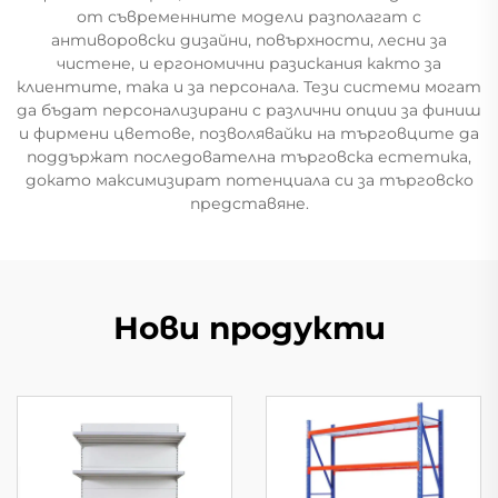
от съвременните модели разполагат с
антиворовски дизайни, повърхности, лесни за
чистене, и ергономични разискания както за
клиентите, така и за персонала. Тези системи могат
да бъдат персонализирани с различни опции за финиш
и фирмени цветове, позволявайки на търговците да
поддържат последователна търговска естетика,
докато максимизират потенциала си за търговско
представяне.
Нови продукти