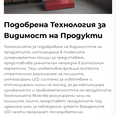
Подобрена Технология за
Видимост на Продукти
Технологията за подобряване на видимостта на
продуктите, интегрирана в modenите
супермаркетни полици за представяне,
представлява значителен напредък в ритейлния
маркетинг. Тази иновативна функция kombinira
стратегично разполагане на полиците,
интегрирани LED системи за осветяване и
оптимизирани линии на поглед, за да максимизира
изложението и привлекателността на продуктите.
Технологията включва регулируеми ъгли на
полиците, които представят продуктите под
идеалния ъгъл за наблюдение, докато вградените
LED ленти предлагат последователно,