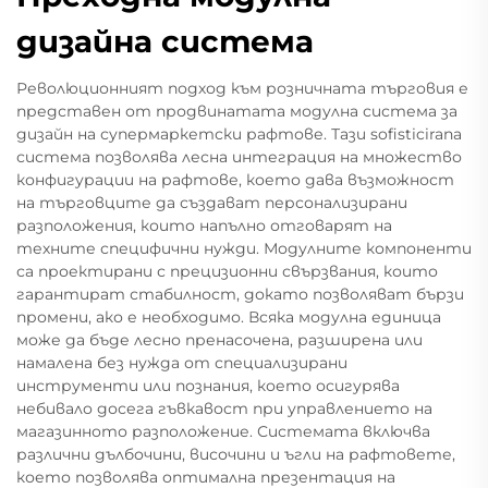
дизайна система
Революционният подход към розничната търговия е
представен от продвинатата модулна система за
дизайн на супермаркетски рафтове. Тази sofisticirana
система позволява лесна интеграция на множество
конфигурации на рафтове, което дава възможност
на търговците да създават персонализирани
разположения, които напълно отговарят на
техните специфични нужди. Модулните компоненти
са проектирани с прецизионни свързвания, които
гарантират стабилност, докато позволяват бързи
промени, ако е необходимо. Всяка модулна единица
може да бъде лесно пренасочена, разширена или
намалена без нужда от специализирани
инструменти или познания, което осигурява
небивало досега гъвкавост при управлението на
магазинното разположение. Системата включва
различни дълбочини, височини и ъгли на рафтовете,
което позволява оптимална презентация на