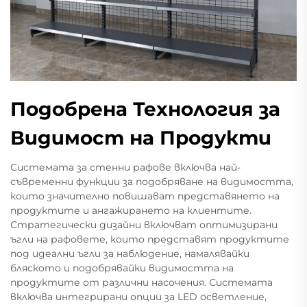
Подобрена Технология за
Видимост на Продукти
Системата за стенни рафове включва най-
съвременни функции за подобряване на видимостта,
които значително повишават представянето на
продуктите и ангажирането на клиентите.
Стратегически дизайни включват оптимизирани
ъгли на рафовете, които представят продуктите
под идеални ъгли за наблюдение, намалявайки
бляското и подобрявайки видимостта на
продуктите от различни насочения. Системата
включва интегрирани опции за LED осветление,