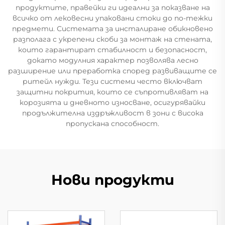
продуктите, правейки ги идеални за показване на
всичко от лековесни упаковани стоки до по-тежки
предмети. Системата за инсталиране обикновено
разполага с укрепени скоби за монтаж на стената,
които гарантират стабилност и безопасност,
докато модулния характер позволява лесно
разширение или преработка според развиващите се
ритейл нужди. Тези системи често включват
защитни покрития, които се съпротивляват на
корозията и дневното износване, осигурявайки
продължителна издръжливост в зони с висока
пропускана способност.
Нови продукти