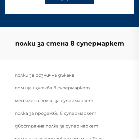
полки за стена в супермаркет
полки за рознична дъкана
поли за изложба в супермаркет
металени полки за супермаркет
полка за продажби в супермаркет
двостранна полка за супермаркет
полица за супермаркет от тип Тего