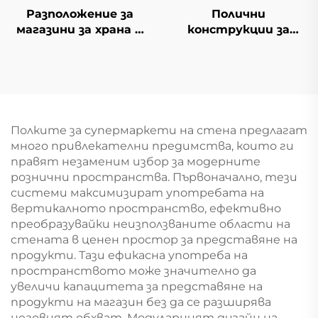
Разположение за
Полични
магазини за храна и
конструкции за
мини-маркет YD-
косметика Gondola
S014
YD-S004B
Полките за супермаркети на стена предлагат
много привлекателни предимства, които ги
правят незаменим избор за модерните
рознични пространства. Първоначално, тези
системи максимизират употребата на
вертикалното пространство, ефективно
преобразувайки неизползваните области на
стената в ценен простор за представяне на
продукти. Тази ефикасна употреба на
пространството може значително да
увеличи капацитета за представяне на
продукти на магазин без да се разширява
неговият обхват. Модуларният дизайн на