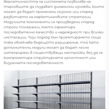
Версатилността на системата позволява на
търговците да създават динамични изложби, които
могат да бъдат променяни сезонно или според
развитието на маркетинговите стратегии.
Модулните компоненти са произведени според
строги толеранси, което гарантира
последователно качество и надеждност при всички
инсталации. Този подход към проектирането също
така облекчава бъдещото разширение, тъй като
допълнителни модули могат да бъдат лесно
интегрирани в съществуващи настройки, без да се
компрометира структурната целостност или
визуалната последователност.