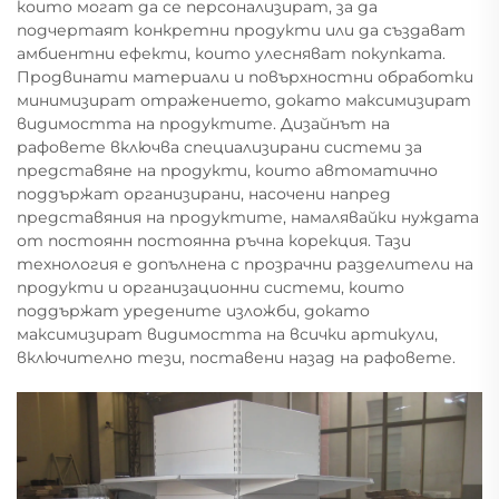
които могат да се персонализират, за да
подчертаят конкретни продукти или да създават
амбиентни ефекти, които улесняват покупката.
Продвинати материали и повърхностни обработки
минимизират отражението, докато максимизират
видимостта на продуктите. Дизайнът на
рафовете включва специализирани системи за
представяне на продукти, които автоматично
поддържат организирани, насочени напред
представяния на продуктите, намалявайки нуждата
от постоянн постоянна ръчна корекция. Тази
технология е допълнена с прозрачни разделители на
продукти и организационни системи, които
поддържат уредените изложби, докато
максимизират видимостта на всички артикули,
включително тези, поставени назад на рафовете.