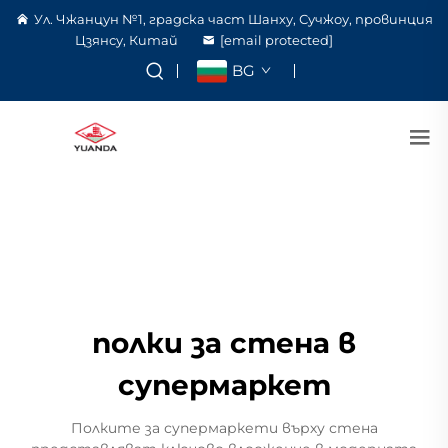
Ул. Чжанцун №1, градска част Шанху, Сучжоу, провинция
Цзянсу, Китай
[email protected]
BG
полки за стена в
супермаркет
Полките за супермаркети върху стена