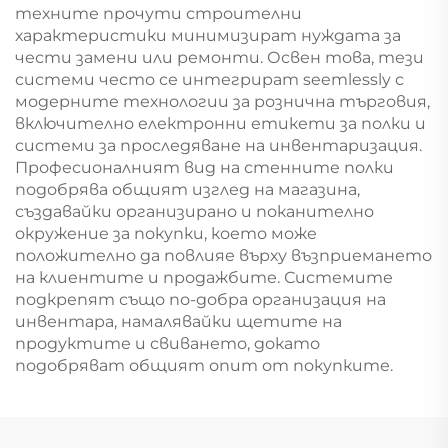
техните прочути строителни
характеристики минимизират нуждата за
чести замени или ремонти. Освен това, тези
системи често се интегрират seemlessly с
модерните технологии за рознична търговия,
включително електронни етикети за полки и
системи за проследяване на инвентаризация.
Професионалният вид на стенните полки
подобрява общият изглед на магазина,
създавайки организирано и поканително
окружение за покупки, което може
положително да повлияе върху възприемането
на клиентите и продажбите. Системите
подкрепят също по-добра организация на
инвентара, намалявайки щетите на
продуктите и свиването, докато
подобряват общият опит от покупките.