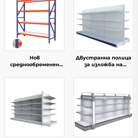
Нов
Двустранна полица
среднообременен
за изложба на
складски ред
оборудване за
продажба YD-S003A