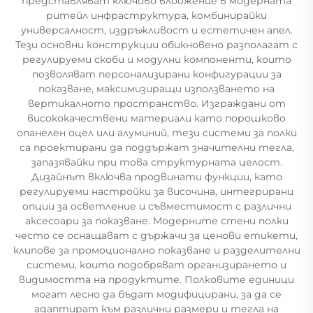
представляват ключово влоожение в модерната
ритейл инфраструктура, комбинирайки
универсалност, издръжливост и естетичен апел.
Тези основни конструкции обикновено разполагат с
регулируеми скоби и модулни компоненти, които
позволяват персонализирани конфигурации за
показване, максимизиращи използването на
вертикалното пространство. Изграждани от
висококачествени материали като порошково
опанелен оцел или алуминий, тези системи за полки
са проектирани да поддържат значителни тегла,
запазявайки при това структурната целост.
Дизайнът включва продвинати функции, като
регулируеми настройки за височина, интегрирани
опции за осветление и съвместимост с различни
аксесоари за показване. Модерните стени полки
често се оснащават с държачи за ценови етикети,
клипове за промоционално показване и разделителни
системи, които подобряват организирането и
видимостта на продуктите. Полковите единици
могат лесно да бъдат модифицирани, за да се
адаптират към различни размери и тегла на