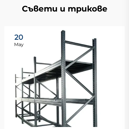
Съвети и трикове
20
May