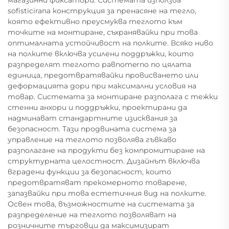
магазинни фиксатори. Системата използва
sofisticirana конструкция за пренасяне на тегло,
която ефективно преусмуква теглото към
точките на монтиране, съхранявайки при това
оптималната устойчивост на полките. Всяко ниво
на полките включва усилени поддръжки, които
разпределят теглото равnomerno по цялата
единица, предотвратявайки провисването или
деформацията дори при максимални условия на
товар. Системата за монтиране разполага с тежки
стенни анхори и поддръжки, проектирани да
надминават стандартните изисквания за
безопасност. Тази продвината система за
управление на теглото позволява гъвкаво
разполагане на продукти без компромитиране на
структурната целостност. Дизайнът включва
вградени функции за безопасност, които
предотвратяват прекомерното товарене,
запазвайки при това естетичния вид на полките.
Освен това, възможностите на системата за
разпределение на теглото позволяват на
розничните търговци да максимизират