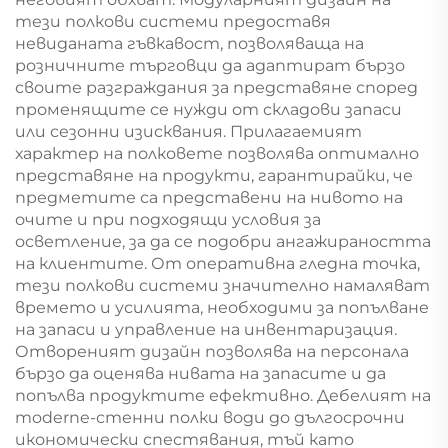
тези полкови системи предоставя
невиданата гъвкавост, позволяваща на
розничните търговци да адаптират бързо
своите разграждания за представяне според
променящите се нужди от складови запаси
или сезонни изисквания. Прилагаемият
характер на полковете позволява оптимално
представяне на продукти, гарантирайки, че
предметите са представени на нивото на
очите и при подходящи условия за
осветление, за да се подобри ангажираността
на клиентите. От оперативна гледна точка,
тези полкови системи значително намаляват
времето и усилията, необходими за попълване
на запаси и управление на инвентаризация.
Отвореният дизайн позволява на персонала
бързо да оценява нивата на запасите и да
попълва продуктите ефективно. Дебелият на
moderne-стенни полки води до дългосрочни
икономически спестявания, тъй като