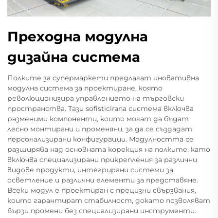
Преходна модулна
дизайна система
Полките за супермаркети предлагат иновативна
модулна система за проектиране, която
революционизира управлението на търговски
пространства. Тази sofisticirana система включва
разменими компоненти, които могат да бъдат
лесно монтирани и променяни, за да се създадат
персонализирани конфигурации. Модулността се
разширява над основната корекция на полките, като
включва специализирани прикрепления за различни
видове продукти, интегрирани системи за
осветление и различни елементи за представяне.
Всеки модул е проектиран с прецизни свързвания,
които гарантират стабилност, докато позволяват
бързи промени без специализирани инструменти.