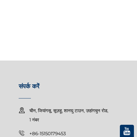
संपर्क करें
चीन, जियांगसू, सूज़हू, शानघु टाउन, ज़हांगचुन रोड,
1 नंबर
+86-15150179453