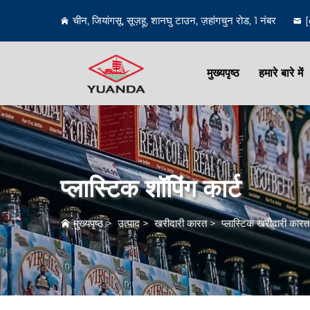
चीन, जियांगसू, सूज़हू, शानघु टाउन, ज़हांगचुन रोड, 1 नंबर
मुख्यपृष्ठ
हमारे बारे में
प्लास्टिक शॉपिंग कार्ट
मुख्यपृष्ठ
>
उत्पाद
>
खरीदारी कारत
>
प्लास्टिक खरीदारी कारत