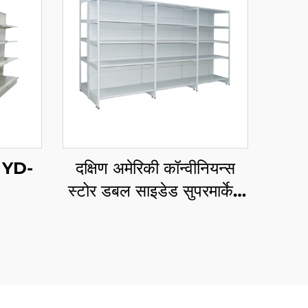
फ YD-
दक्षिण अमेरिकी कॉन्वीनियन्स
स्टोर डबल साइडेड सुपरमार्केट
शेल्फ YD-S008A