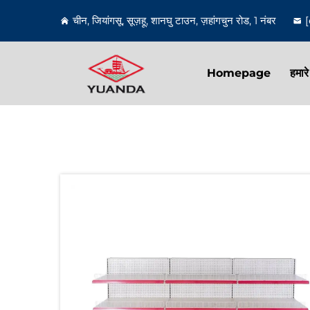
चीन, जियांगसू, सूज़हू, शानघु टाउन, ज़हांगचुन रोड, 1 नंबर
Homepage
हमारे 