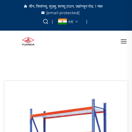
चीन, जियांगसू, सूज़हू, शानघु टाउन, ज़हांगचुन रोड, 1 नंबर
[email protected]
HI